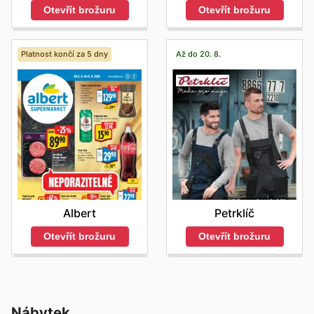
Otevřít brožuru
Otevřít brožuru
Platnost končí za 5 dny
Až do 20. 8.
Albert
Petrklíč
Otevřít brožuru
Otevřít brožuru
Nábytek