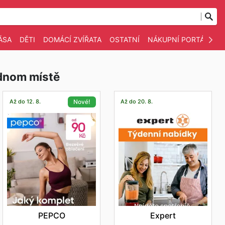
ÁSA
DĚTI
DOMÁCÍ ZVÍŘATA
OSTATNÍ
NÁKUPNÍ PORTÁLY
ednom místě
Až do 12. 8.
Až do 20. 8.
Nové!
Expert
PEPCO