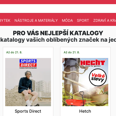
BYTEK
NÁSTROJE A MATERIÁLY
MÓDA
SPORT
ZDRAVÍ A KR
PRO VÁS NEJLEPŠÍ KATALOGY
 katalogy vašich oblíbených značek na j
Až do 21. 8.
Až do 21. 8.
Sports Direct
Hetch