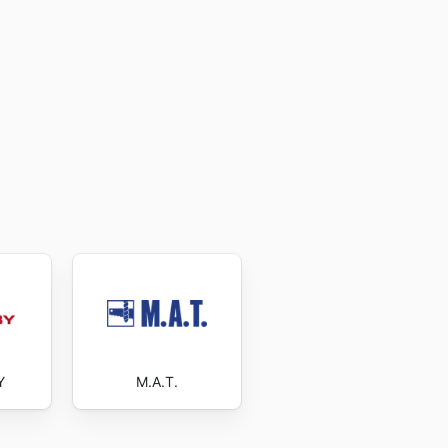
Y
M.A.T.