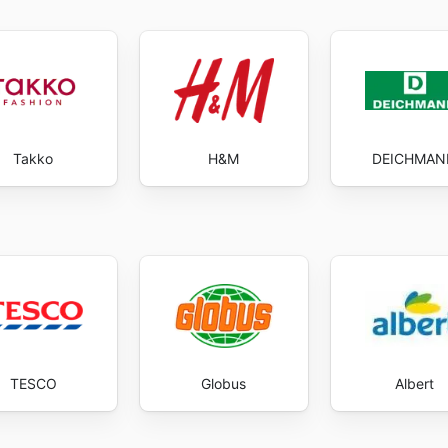
Takko
H&M
DEICHMAN
TESCO
Globus
Albert