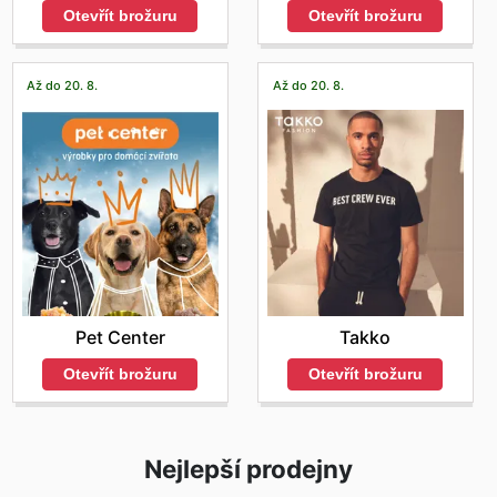
Otevřít brožuru
Otevřít brožuru
Až do 20. 8.
Až do 20. 8.
Pet Center
Takko
Otevřít brožuru
Otevřít brožuru
Nejlepší prodejny