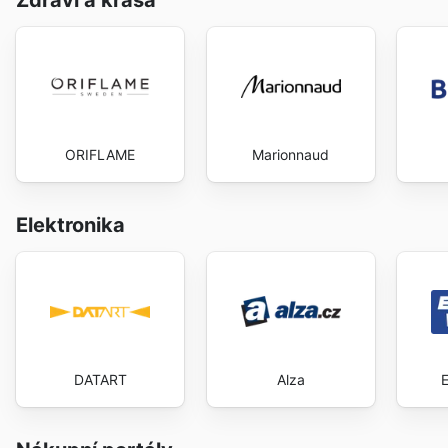
Zdraví a krása
ORIFLAME
Marionnaud
Elektronika
DATART
Alza
E