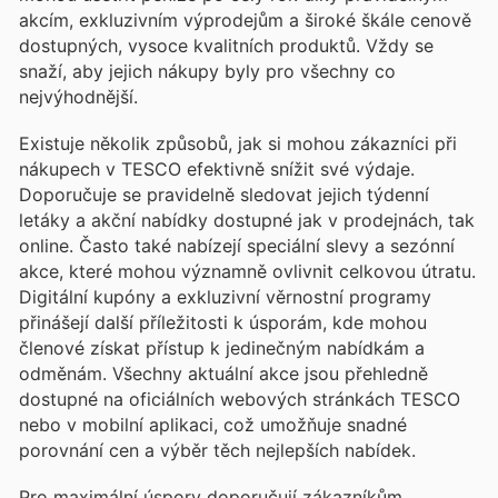
akcím, exkluzivním výprodejům a široké škále cenově
dostupných, vysoce kvalitních produktů. Vždy se
snaží, aby jejich nákupy byly pro všechny co
nejvýhodnější.
Existuje několik způsobů, jak si mohou zákazníci při
nákupech v TESCO efektivně snížit své výdaje.
Doporučuje se pravidelně sledovat jejich týdenní
letáky a akční nabídky dostupné jak v prodejnách, tak
online. Často také nabízejí speciální slevy a sezónní
akce, které mohou významně ovlivnit celkovou útratu.
Digitální kupóny a exkluzivní věrnostní programy
přinášejí další příležitosti k úsporám, kde mohou
členové získat přístup k jedinečným nabídkám a
odměnám. Všechny aktuální akce jsou přehledně
dostupné na oficiálních webových stránkách TESCO
nebo v mobilní aplikaci, což umožňuje snadné
porovnání cen a výběr těch nejlepších nabídek.
Pro maximální úspory doporučují zákazníkům