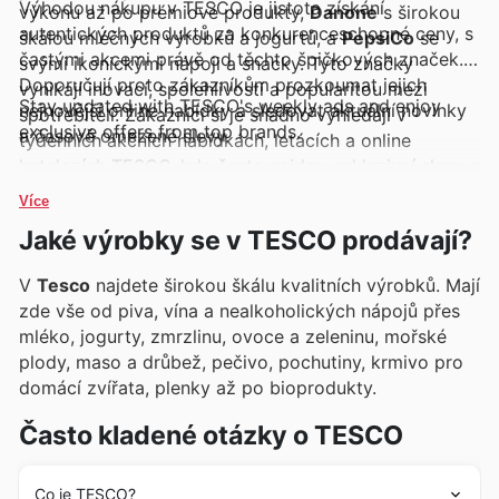
Výhodou nákupu v TESCO je jistota získání
výkonu až po prémiové produkty,
Danone
s širokou
autentických produktů za konkurenceschopné ceny, s
škálou mléčných výrobků a jogurtů, a
PepsiCo
se
častými akcemi právě od těchto špičkových značek.
svými ikonickými nápoji a snacky. Tyto značky
Doporučují proto zákazníkům prozkoumat jejich
vynikají inovací, spolehlivostí a popularitou mezi
Stay updated with TESCO's weekly ads and enjoy
nejnovější online nabídky a sledovat aktuální novinky
spotřebiteli. Zákazníci si je snadno vyhledají v
exclusive offers from top brands.
a časově omezené slevy.
týdenních akčních nabídkách, letácích a online
katalozích TESCO, kde často najdou exkluzivní slevy a
speciální promo akce.
Více
Jaké výrobky se v TESCO prodávají?
V
Tesco
najdete širokou škálu kvalitních výrobků. Mají
zde vše od piva, vína a nealkoholických nápojů přes
mléko, jogurty, zmrzlinu, ovoce a zeleninu, mořské
plody, maso a drůbež, pečivo, pochutiny, krmivo pro
domácí zvířata, plenky až po bioprodukty.
Často kladené otázky o TESCO
Co je TESCO?