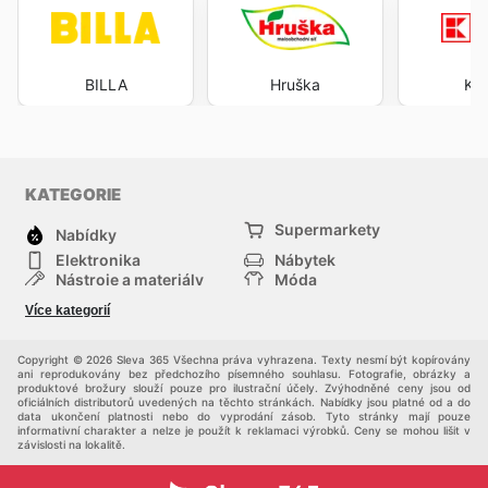
BILLA
Hruška
Kau
KATEGORIE
Supermarkety
Nabídky
Elektronika
Nábytek
Nástroje a materiály
Móda
Sport
Zdraví a krása
Více kategorií
Děti
Domácí zvířata
Ostatní
Nákupní portály
Copyright © 2026 Sleva 365 Všechna práva vyhrazena. Texty nesmí být kopírovány
ani reprodukovány bez předchozího písemného souhlasu. Fotografie, obrázky a
produktové brožury slouží pouze pro ilustrační účely. Zvýhodněné ceny jsou od
oficiálních distributorů uvedených na těchto stránkách. Nabídky jsou platné od a do
data ukončení platnosti nebo do vyprodání zásob. Tyto stránky mají pouze
informativní charakter a nelze je použít k reklamaci výrobků. Ceny se mohou lišit v
závislosti na lokalitě.