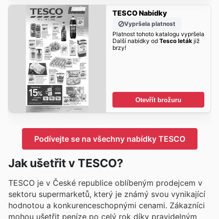
TESCO Nabídky
Vypršela platnost
Platnost tohoto katalogu vypršela
Další nabídky od
Tesco leták
již
brzy!
Otevřít brožuru
Podívejte se na všechny nabídky TESCO
Jak ušetřit v TESCO?
TESCO je v České republice oblíbeným prodejcem v
sektoru supermarketů, který je známý svou vynikající
hodnotou a konkurenceschopnými cenami. Zákazníci
mohou ušetřit peníze po celý rok díky pravidelným