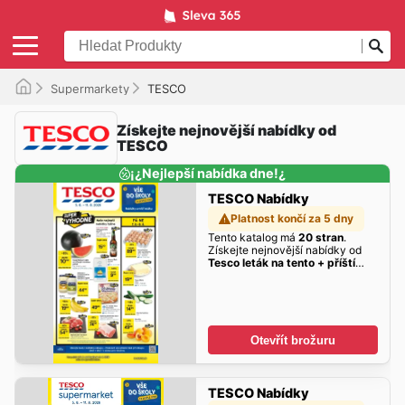
Supermarkety
TESCO
Získejte nejnovější nabídky od
TESCO
¡¿Nejlepší nabídka dne!¿
TESCO Nabídky
Platnost končí za 5 dny
Tento katalog má
20 stran
.
Získejte nejnovější nabídky od
Tesco leták na tento + příští
týden 05.08.2026
zde!
Otevřít brožuru
TESCO Nabídky