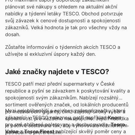
plánovat své nákupy s ohledem na aktuální akční
nabídky a týdenní letáky TESCO. Obchod potvrzuje
svůj závazek k cenové dostupnosti a spokojenosti
zákazníků. Velká hodnota je tak pro všechny vždy na
dosah.
Zůstaňte informováni o týdenních akcích TESCO a
užívejte si exkluzivní úspory každý den.
Jaké značky najdete v TESCO?
TESCO patří mezi přední supermarkety v České
republice a pyšní se závazkem k poskytování kvality a
spokojenosti svým zákazníkům. Nabízejí rozsáhlý
sortiment ověřených značek, od lokálních producentů
Mezi nejoblíbenější a nejvíce uznávané značky, které
po mezinárodní giganty, čímž zajišťují široký výběr a
zákazníci v TESCO naleznou, patří například
Knorr
spolehlivost pro každého nakupujícího. Jejich nabídka
pro své oblíbené polotovary a dochucovadla,
Tesco
je pečlivě sestavena tak, aby vyhovovala rozmanitým
Value
a
Tesco Finest
nabízející skvělý poměr ceny a
potřebám a preferencím.