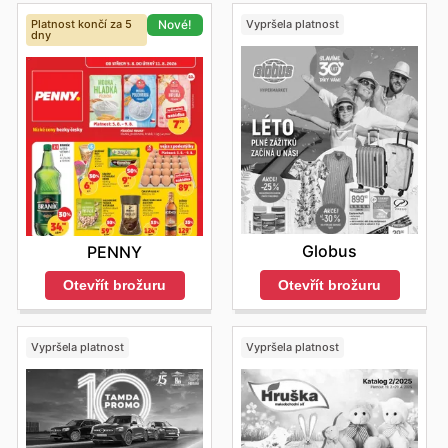
Platnost končí za 5
Vypršela platnost
Nové!
dny
Globus
PENNY
Otevřít brožuru
Otevřít brožuru
Vypršela platnost
Vypršela platnost