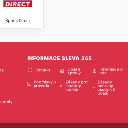
Sports Direct
INFORMACE SLEVA 365
Obsah
Informace o
ka
Kontakt
zprávy
nás
Podmínky a
Zásady pro
Zásady
pravidla
soubory
ochrany
cookie
osobních
údajů
portály