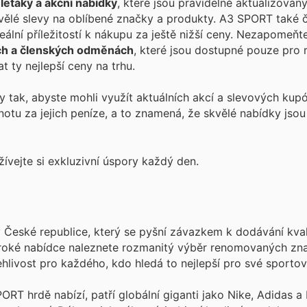
 letáky a akční nabídky
, které jsou pravidelně aktualizovány
kvělé slevy na oblíbené značky a produkty. A3 SPORT také 
ideální příležitostí k nákupu za ještě nižší ceny. Nezapomeňt
ách a členských odměnách
, které jsou dostupné pouze pro 
 ty nejlepší ceny na trhu.
 tak, abyste mohli využít aktuálních akcí a slevových ku
otu za jejich peníze, a to znamená, že skvělé nabídky jso
ívejte si exkluzivní úspory každý den.
České republice, který se pyšní závazkem k dodávání kval
široké nabídce naleznete rozmanitý výběr renomovaných zna
hlivost pro každého, kdo hledá to nejlepší pro své sportovn
ORT hrdě nabízí, patří globální giganti jako Nike, Adidas a 