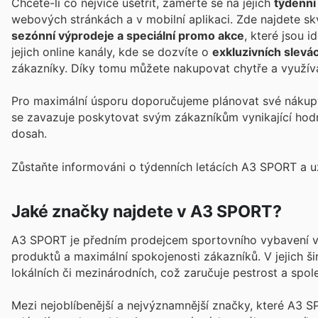
Chcete-li co nejvíce ušetřit, zaměřte se na jejich
týdenní
webových stránkách a v mobilní aplikaci. Zde najdete s
sezónní výprodeje a speciální promo akce
, které jsou 
jejich online kanály, kde se dozvíte o
exkluzivních slev
zákazníky. Díky tomu můžete nakupovat chytře a využívat
Pro maximální úsporu doporučujeme plánovat své nákupy
se zavazuje poskytovat svým zákazníkům vynikající hodn
dosah.
Zůstaňte informováni o týdenních letácích A3 SPORT a už
Jaké značky najdete v A3 SPORT?
A3 SPORT je předním prodejcem sportovního vybavení v 
produktů a maximální spokojenosti zákazníků. V jejich 
lokálních či mezinárodních, což zaručuje pestrost a spole
Mezi nejoblíbenější a nejvýznamnější značky, které A3 SP