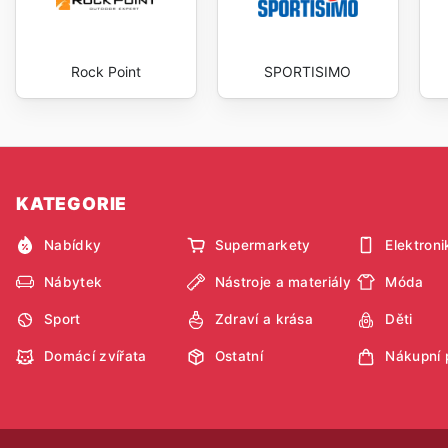
Rock Point
SPORTISIMO
KATEGORIE
Nabídky
Supermarkety
Elektroni
Nábytek
Nástroje a materiály
Móda
Sport
Zdraví a krása
Děti
Domácí zvířata
Ostatní
Nákupní 