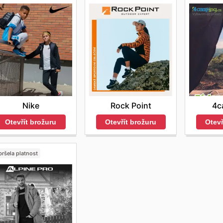
Nike
Rock Point
4c
Otevřít brožuru
Otevřít brožuru
Otevř
ršela platnost