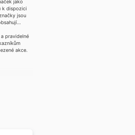
naček jako
 k dispozici
značky jsou
obsahují
a pravidelné
ákazníkům
mezené akce.