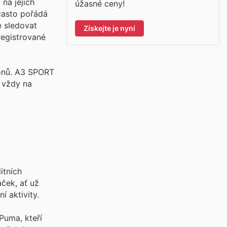
 na jejich
úžasné ceny!
často pořádá
e sledovat
Získejte je nyní
registrované
pónů. A3 SPORT
u vždy na
itních
ček, ať už
í aktivity.
Puma, kteří