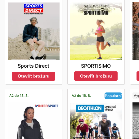
SPORTISIMO
Sports Direct
Otevřít brožuru
Otevřít brožuru
Až do 18. 8.
Až do 16. 8.
Vyp
Populární