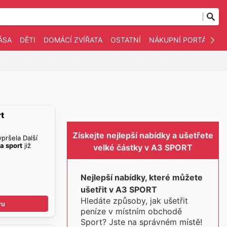
ÁSA
DĚTI
DOMÁCÍ ZVÍŘATA
OSTATNÍ
NÁKUPNÍ PORTÁLY
t
Získejte nejlepší nabídky a ušetřete
pršela Další
a sport
již
velké částky v A3 SPORT
Nejlepší nabídky, které můžete
ušetřit v A3 SPORT
Hledáte způsoby, jak ušetřit
ru
peníze v místním obchodě
Sport? Jste na správném místě!