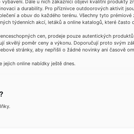
vybavení. Dále u nich zákazníci objeví kvalitní produkty z
vaci a durability. Pro příznivce outdoorových aktivit jsou
oblečení a obuv do každého terénu. Všechny tyto prémiové 
ých týdenních akcí, letáků a online katalogů, které často 
enceschopných cen, prodeje pouze autentických produktů 
ťují skvělý poměr ceny a výkonu. Doporučují proto svým z
webové stránky, aby nepřišli o žádné novinky ani časově o
jejich online nabídky ještě dnes.
?
lňky.