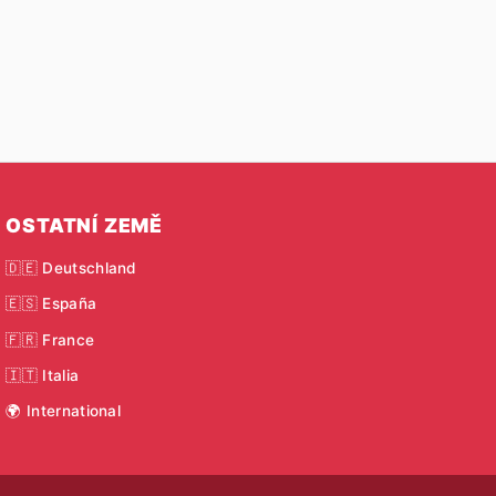
OSTATNÍ ZEMĚ
🇩🇪 Deutschland
🇪🇸 España
🇫🇷 France
🇮🇹 Italia
🌍 International