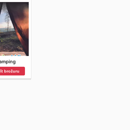
amping
ít brožuru