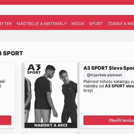
BYTEK
NÁSTROJE A MATERIÁLY
MÓDA
SPORT
ZDRAVÍ A KR
A3 SPORT
A3 SPORT Sleva Spor
Vypršela platnost
lší
Platnost tohoto katalogu vy
ž
nabídky od
A3 SPORT slev
brzy!
Otevřít brožu