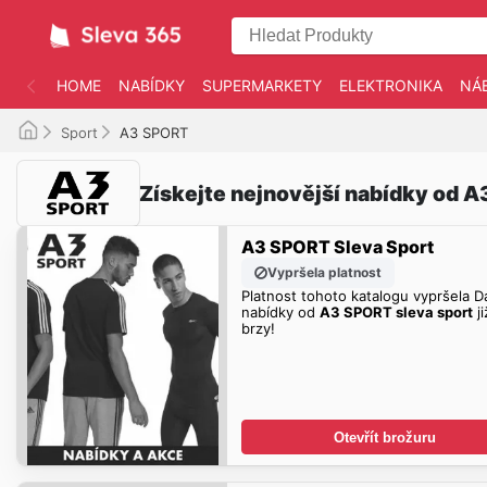
HOME
NABÍDKY
SUPERMARKETY
ELEKTRONIKA
NÁ
Sport
A3 SPORT
Získejte nejnovější nabídky od 
A3 SPORT Sleva Sport
Vypršela platnost
Platnost tohoto katalogu vypršela Da
nabídky od
A3 SPORT sleva sport
ji
brzy!
Otevřít brožuru