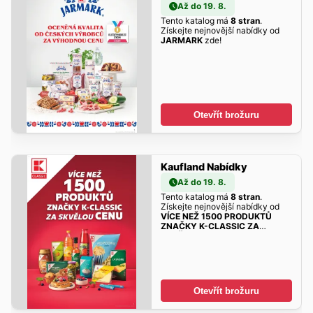
Až do 19. 8.
Tento katalog má
8 stran
.
Získejte nejnovější nabídky od
JARMARK
zde!
Otevřít brožuru
Kaufland Nabídky
Až do 19. 8.
Tento katalog má
8 stran
.
Získejte nejnovější nabídky od
VÍCE NEŽ 1500 PRODUKTŮ
ZNAČKY K-CLASSIC ZA
SKVĚLOU CENU
zde!
Otevřít brožuru