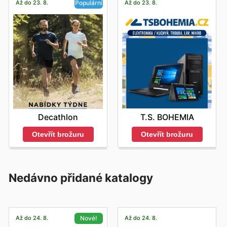
Až do 23. 8.
Až do 23. 8.
Populární
T.S. BOHEMIA
Decathlon
Otevřít brožuru
Otevřít brožuru
Nedávno přidané katalogy
Až do 24. 8.
Až do 24. 8.
Nové!