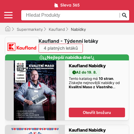
Supermarkety
Kaufland
Nabídky
Kaufland - Týdenní letáky
4 platných letáků
¡¿Nejlepší nabídka dne!¿
Kaufland Nabídky
Až do 19. 8.
Tento katalog má
10 stran
.
Získejte nejnovější nabídky od
Kvalitní Maso z Vlastního
Masozávodu
zde!
Otevřít brožuru
Kaufland Nabídky