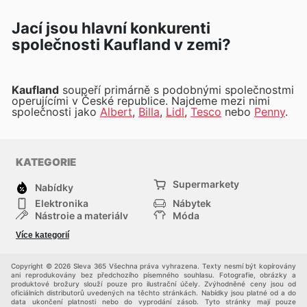
Jací jsou hlavní konkurenti
společnosti Kaufland v zemi?
Kaufland
soupeří primárně s podobnými společnostmi
operujícími v České republice. Najdeme mezi nimi
společnosti jako
Albert
,
Billa
,
Lidl
,
Tesco
nebo
Penny
.
KATEGORIE
Supermarkety
Nabídky
Elektronika
Nábytek
Nástroje a materiály
Móda
Sport
Zdraví a krása
Více kategorií
Děti
Domácí zvířata
Ostatní
Nákupní portály
Copyright © 2026 Sleva 365 Všechna práva vyhrazena. Texty nesmí být kopírovány
ani reprodukovány bez předchozího písemného souhlasu. Fotografie, obrázky a
produktové brožury slouží pouze pro ilustrační účely. Zvýhodněné ceny jsou od
oficiálních distributorů uvedených na těchto stránkách. Nabídky jsou platné od a do
data ukončení platnosti nebo do vyprodání zásob. Tyto stránky mají pouze