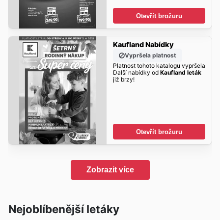
Otevřít brožuru
Kaufland Nabídky
Vypršela platnost
Platnost tohoto katalogu vypršela
Další nabídky od
Kaufland leták
již brzy!
Otevřít brožuru
Zobrazit více
Nejoblíbenější letáky