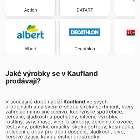
Action
DATART
Gl
Albert
Decathlon
H
Jaké výrobky se v Kaufland
prodávají?
V současné době nabízí
Kaufland
ve svých
prodejnách a na svém e-shopu široký sortiment, který
zahrnuje mimo jiné pečivo, kuchyňské spotřebiče,
cereálie, sladkosti a pochutiny, mléčné výrobky,
rostliny, sýry, maso, víno, brambory, zeleninu a ovoce,
těstoviny, polévky, omáčky, školní potřeby, kosmetiku,
oblečení a obuv pro děti i dospělé, sladkosti, pivo,
čerstvé džusy, kávu a čisticí prostředky.