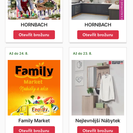
HORNBACH
HORNBACH
Otevřít brožuru
Otevřít brožuru
Až do 24. 8.
Až do 23. 8.
Family Market
Nejlevnější Nábytek
Otevřít brožuru
Otevřít brožuru