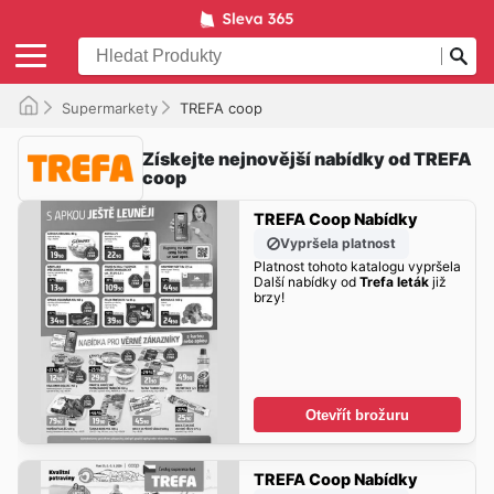
Supermarkety
TREFA coop
Získejte nejnovější nabídky od TREFA
coop
TREFA Coop Nabídky
Vypršela platnost
Platnost tohoto katalogu vypršela
Další nabídky od
Trefa leták
již
brzy!
Otevřít brožuru
TREFA Coop Nabídky