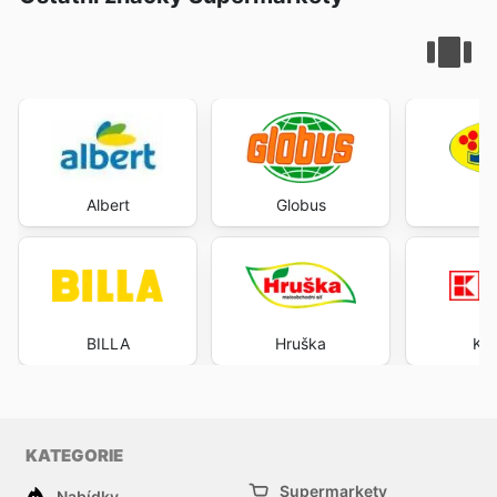
Albert
Globus
BILLA
Hruška
Kau
KATEGORIE
Supermarkety
Nabídky