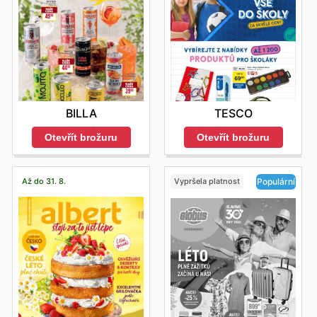
BILLA
TESCO
Otevřít brožuru
Otevřít brožuru
Až do 31. 8.
Vypršela platnost
Populární