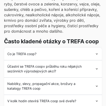
ryby, čerstvé ovoce a zelenina, konzervy, vejce, oleje,
sušenky, chléb a pečivo, koření a kořenící přípravky,
cukrovinky, nealkoholické nápoje, alkoholické nápoje,
krmivo pro domácí zvířata, výrobky pro děti,
prostředky osobní péče a hygieny, čisticí prostředky
pro domácnost a mnoho dalšího.
Často kladené otázky o TREFA coop
Co je TREFA coop?
Společnost
Trefa Coop
byla v České republice
Účastní se TREFA coopv průběhu roku nějakých
založena v roce 1997 otevřením své první prodejny. Od
sezónních výprodejových akcí?
svých počátků si
Trefa Coop
kladla za cíl poskytovat
svým zákazníkům široký sortiment kvalitních a
Ano, TREFA coop se aktivně zapojuje do
sezónních
kosmetických výrobků. V krátké době se
Trefa Coop
Nabídky, slevy, propagační akce, brožury a
akcí a slevových událostí
během celého roku, což je
stala jedním z předních obchodních řetězců na českém
katalogy TREFA coop
skvělá zpráva pro všechny hledající výhodné nákupy v
trhu.
Česku. Na naší platformě najdete jejich nejnovější
V následujících letech prošla
Trefa Coop
silným
Trefa Coop
je český diskontní řetězec
supermarketů
.
letáky
,
týdenní letáky
a
katalogy
, které vám pomohou
V kolik hodin otevírá TREFA coop své dveře?
procesem obchodní expanze s rozšířením sortimentu o
Sídlo společnosti
Trefa Coop
, která má dlouhou historii
naplánovat si návštěvu obchodu. Kromě tradičních
velké množství výrobků a otevřením prodejen po celé