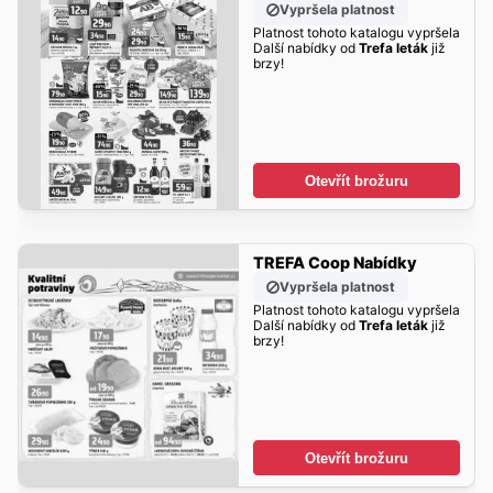
Vypršela platnost
Platnost tohoto katalogu vypršela
Další nabídky od
Trefa leták
již
brzy!
Otevřít brožuru
TREFA Coop Nabídky
Vypršela platnost
Platnost tohoto katalogu vypršela
Další nabídky od
Trefa leták
již
brzy!
Otevřít brožuru