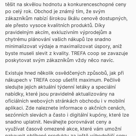
těšit na skvělou hodnotu a konkurenceschopné ceny
po celý rok. Obchod je známý tím, že svým
zákazníkům nabízí širokou škálu cenově dostupných,
ale přesto vysoce kvalitních produktů. Díky
pravidelným akcím, exkluzivním výprodejům a
chytrému plánování vašich nákupů lze snadno
minimalizovat výdaje a maximalizovat úspory, aniž
byste museli slevit z kvality. TREFA coop se zavazuje
poskytovat svým zákazníkům vždy něco navíc.
Existuje hned několik osvědčených způsobů, jak při
nákupech v TREFA coop ušetřit maximum. Pečlivě
sledujte jejich aktuální týdenní letáky a speciální
nabídky, které jsou pravidelně aktualizovány na
oficiálních webových stránkách obchodu i v mobilní
aplikaci. Zde naleznete informace o akčních cenách,
sezónních slevách a často i digitální kupóny, které lze
snadno uplatnit. Neváhejte porovnávat ceny a
využívat časově omezené akce, které vám umožní
nakoupit oblíbené produkty za ještě výhodnější ceny.