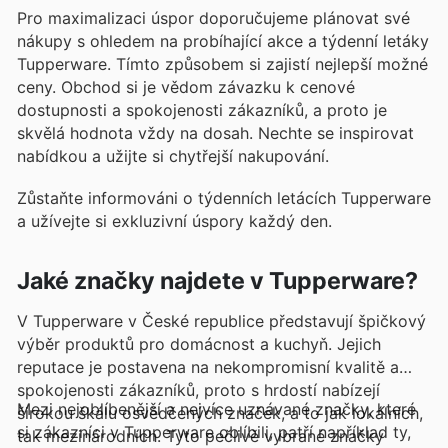
Pro maximalizaci úspor doporučujeme plánovat své
nákupy s ohledem na probíhající akce a týdenní letáky
Tupperware. Tímto způsobem si zajistí nejlepší možné
ceny. Obchod si je vědom závazku k cenové
dostupnosti a spokojenosti zákazníků, a proto je
skvělá hodnota vždy na dosah. Nechte se inspirovat
nabídkou a užijte si chytřejší nakupování.
Zůstaňte informováni o týdenních letácích Tupperware
a užívejte si exkluzivní úspory každý den.
Jaké značky najdete v Tupperware?
V Tupperware v České republice představují špičkový
výběr produktů pro domácnost a kuchyň. Jejich
reputace je postavena na nekompromisní kvalitě a
spokojenosti zákazníků, proto s hrdostí nabízejí
Mezi nejoblíbenější a nejvíce uznávané značky, které
širokou škálu osvědčených značek, a to jak lokálních,
si zákazníci v Tupperware oblíbili, patří například ty,
tak mezinárodních. Tyto pečlivě vybrané značky