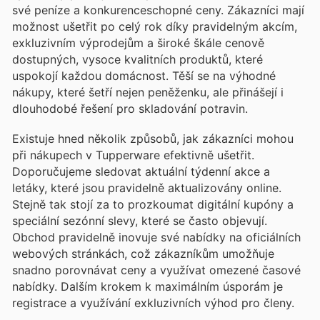
své peníze a konkurenceschopné ceny. Zákazníci mají
možnost ušetřit po celý rok díky pravidelným akcím,
exkluzivním výprodejům a široké škále cenově
dostupných, vysoce kvalitních produktů, které
uspokojí každou domácnost. Těší se na výhodné
nákupy, které šetří nejen peněženku, ale přinášejí i
dlouhodobé řešení pro skladování potravin.
Existuje hned několik způsobů, jak zákazníci mohou
při nákupech v Tupperware efektivně ušetřit.
Doporučujeme sledovat aktuální týdenní akce a
letáky, které jsou pravidelně aktualizovány online.
Stejně tak stojí za to prozkoumat digitální kupóny a
speciální sezónní slevy, které se často objevují.
Obchod pravidelně inovuje své nabídky na oficiálních
webových stránkách, což zákazníkům umožňuje
snadno porovnávat ceny a využívat omezené časové
nabídky. Dalším krokem k maximálním úsporám je
registrace a využívání exkluzivních výhod pro členy.