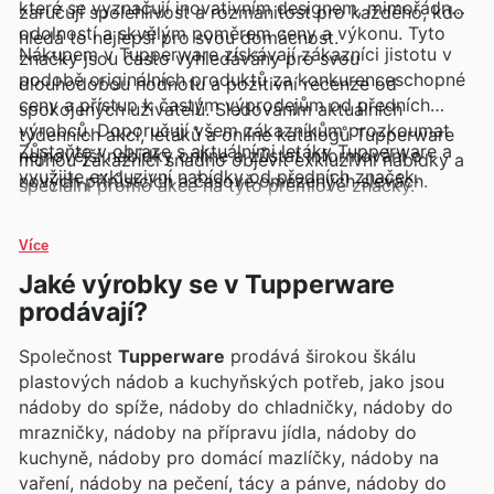
které se vyznačují inovativním designem, mimořádnou
zaručují spolehlivost a rozmanitost pro každého, kdo
odolností a skvělým poměrem ceny a výkonu. Tyto
hledá to nejlepší pro svou domácnost.
Nákupem v Tupperware získávají zákazníci jistotu v
značky jsou často vyhledávány pro svou
podobě originálních produktů za konkurenceschopné
dlouhodobou hodnotu a pozitivní recenze od
ceny a přístup k častým výprodejům od předních
spokojených uživatelů. Sledováním aktuálních
výrobců. Doporučují všem zákazníkům prozkoumat
týdenních akcí, letáků a online katalogů Tupperware
Zůstaňte v obraze s aktuálními letáky Tupperware a
nejnovější nabídky online a zůstat informováni o
mohou zákazníci snadno objevit exkluzivní nabídky a
využijte exkluzivní nabídky od předních značek.
nových přírůstcích a časově omezených slevách.
speciální promo akce na tyto prémiové značky.
Více
Jaké výrobky se v Tupperware
prodávají?
Společnost
Tupperware
prodává širokou škálu
plastových nádob a kuchyňských potřeb, jako jsou
nádoby do spíže, nádoby do chladničky, nádoby do
mrazničky, nádoby na přípravu jídla, nádoby do
kuchyně, nádoby pro domácí mazlíčky, nádoby na
vaření, nádoby na pečení, tácy a pánve, nádoby do