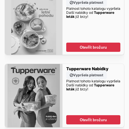
Vypršela platnost
Platnost tohoto katalogu vypršela
Další nabídky od
Tupperware
leták
již brzy!
Otevřít brožuru
Tupperware Nabídky
Vypršela platnost
Platnost tohoto katalogu vypršela
Další nabídky od
Tupperware
leták
již brzy!
Otevřít brožuru