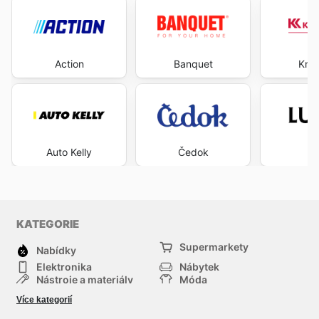
Action
Banquet
Kniž
Auto Kelly
Čedok
L
KATEGORIE
Supermarkety
Nabídky
Elektronika
Nábytek
Nástroje a materiály
Móda
Sport
Zdraví a krása
Více kategorií
Děti
Domácí zvířata
Ostatní
Nákupní portály