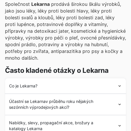
Společnost
Lekarna
prodává širokou škálu výrobků,
jako jsou léky, léky proti bolesti hlavy, léky proti
bolesti svalů a kloubů, léky proti bolesti zad, léky
proti lupénce, potravinové doplňky a vitamíny,
přípravky na detoxikaci jater, kosmetické a hygienické
výrobky, výrobky pro péči o pleť, ovocné přesnídávky,
spodní prádlo, potraviny a výrobky na hubnutí,
potřeby pro zvířata, antiparazitika pro psy a kočky a
mnoho dalších.
Často kladené otázky o Lekarna
Co je Lekarna?
Společnost
Lekarna
byla založena v roce 1999 v České
Účastní se Lekarnav průběhu roku nějakých
republice. Od svých počátků si společnost
Lekarna
sezónních výprodejových akcí?
klade za cíl poskytovat svým zákazníkům široký
sortiment léků, hygienických potřeb a výrobků osobní
Ano, lékárny v Česku se pravidelně účastní různých
péče. V následujících letech prošla společnost
Lekarna
Nabídky, slevy, propagační akce, brožury a
sezónních výprodejů. Sledujte naše
letáky lékáren
a
silným procesem obchodní expanze s přidáním velkého
katalogy Lekarna
akční letáky
, kde najdete aktuální
slevy
a
akce
pro