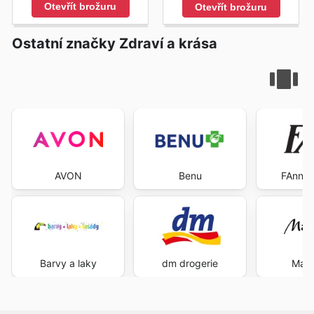
Otevřít brožuru
Otevřít brožuru
Ostatní značky Zdraví a krása
AVON
Benu
FAnn p
Barvy a laky
dm drogerie
Mari