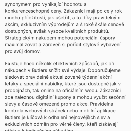
synonymem pro vynikající hodnotu a
konkurenceschopné ceny. Zákazníci mají po celý rok
mnoho příležitostí, jak ušetřit, a to díky pravidelným
akcím, exkluzivním výprodejům a široké škále cenově
dostupných, avšak vysoce kvalitních produktů.
Strategickým nákupem mohou potenciální úspory
maximalizovat a zároveň si pořídit stylové vybavení
pro svůj domov.
Existuje hned několik efektivních způsobů, jak při
nákupech v Butlers snížit své výdaje. Doporučujeme
sledovat pravidelně aktualizované týdenní akční
letáky a speciální nabídky, které jsou dostupné jak v
prodejnách, tak online na oficiálním webu. Zákazníci
zde naleznou digitální kupony a mohou využít sezónní
slevy a časově omezené promo akce. Pravidelná
kontrola webových stránek nebo mobilní aplikace
Butlers je klíčová k odhalení nejnovějších slev a
exkluzivních odměn pro věrné členy, kteří získávají
přístup k jedinečným výhodám.