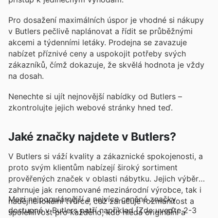
Pro dosažení maximálních úspor je vhodné si nákupy
v Butlers pečlivě naplánovat a řídit se průběžnými
akcemi a týdenními letáky. Prodejna se zavazuje
nabízet příznivé ceny a uspokojit potřeby svých
zákazníků, čímž dokazuje, že skvělá hodnota je vždy
na dosah.
Nenechte si ujít nejnovější nabídky od Butlers –
zkontrolujte jejich webové stránky hned teď.
Jaké značky najdete v Butlers?
V Butlers si váží kvality a zákaznické spokojenosti, a
proto svým klientům nabízejí široký sortiment
prověřených značek v oblasti nábytku. Jejich výběr
zahrnuje jak renomované mezinárodní výrobce, tak i
Mezi nejpopulárnější a nejvíce ceněné značky
nadějné lokální tvůrce, což zaručuje rozmanitost a
dostupné v Butlers patří například [Zde uveďte 2-3
spolehlivost pro každého, kdo hledá originální a