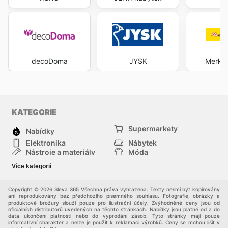
decoDoma
JYSK
Merkur
KATEGORIE
Supermarkety
Nabídky
Elektronika
Nábytek
Nástroje a materiály
Móda
Sport
Zdraví a krása
Více kategorií
Děti
Domácí zvířata
Ostatní
Nákupní portály
Copyright © 2026 Sleva 365 Všechna práva vyhrazena. Texty nesmí být kopírovány
ani reprodukovány bez předchozího písemného souhlasu. Fotografie, obrázky a
produktové brožury slouží pouze pro ilustrační účely. Zvýhodněné ceny jsou od
oficiálních distributorů uvedených na těchto stránkách. Nabídky jsou platné od a do
data ukončení platnosti nebo do vyprodání zásob. Tyto stránky mají pouze
informativní charakter a nelze je použít k reklamaci výrobků. Ceny se mohou lišit v