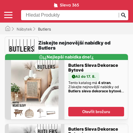
Nábytek
Butlers
Získejte nejnovější nabídky od
Butlers
¡¿Nejlepší nabídka dne!¿
Butlers Sleva Dekorace
Bytové
Až do 17. 8.
Tento katalog má
4 stran
.
Získejte nejnovější nabídky od
Butlers sleva dekorace bytové
zde!
Otevřít brožuru
Butlers Sleva Dekorace