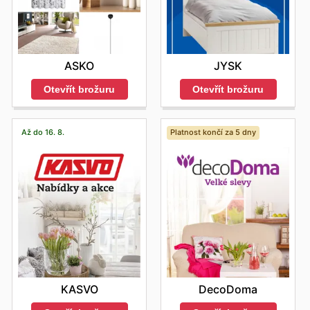
JYSK
ASKO
Otevřít brožuru
Otevřít brožuru
Až do 16. 8.
Platnost končí za 5 dny
KASVO
DecoDoma