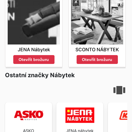
JENA Nábytek
SCONTO NÁBYTEK
Otevřít brožuru
Otevřít brožuru
Ostatní značky Nábytek
ASKO
JENA nábytek
K