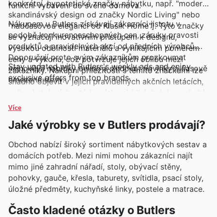
konkrétní, hypotetické značky nábytku, např. "moderní
funkční vybavení do svého domova.
skandinávský design od značky Nordic Living" nebo
Nákupem u Butlers získávají zákazníci jistotu v
"nadčasovou eleganci od Klasik Home"]. Tyto značky
podobě konkurenceschopných cen, záruky pravosti
se vyznačují inovativním přístupem k designu,
produktů a pravidelných akcí od předních výrobců.
vysokou odolností materiálů a vynikajícím poměrem
Doporučují proto svým zákazníkům prozkoumat
ceny a výkonu, což potvrzuje jejich oblibu mezi
Stay updated with Butlers's weekly ads and enjoy
nejnovější nabídky online a sledovat novinky a časově
zákazníky. Nákupní příležitosti s těmito značkami lze
exclusive offers from top brands.
omezené slevy.
snadno objevit v jejich pravidelných akčních letácích,
online katalozích a týdenních nabídkách, kde nechybí
ani exkluzivní slevy a promo akce.
Více
Jaké výrobky se v Butlers prodávají?
Obchod nabízí široký sortiment nábytkových sestav a
domácích potřeb. Mezi nimi mohou zákazníci najít
mimo jiné zahradní nářadí, stoly, obývací stěny,
pohovky, gauče, křesla, taburety, svítidla, psací stoly,
úložné předměty, kuchyňské linky, postele a matrace.
Často kladené otázky o Butlers