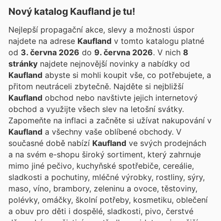
Nový katalog
Kaufland
je tu!
Nejlepší propagační akce, slevy a možnosti úspor
najdete na adrese
Kaufland
v tomto katalogu platné
od
3. června 2026
do
9. června 2026
. V nich
8
stránky
najdete nejnovější novinky a nabídky od
Kaufland
abyste si mohli koupit vše, co potřebujete, a
přitom neutráceli zbytečně. Najděte si nejbližší
Kaufland
obchod nebo navštivte jejich internetový
obchod a využijte všech slev na letošní svátky.
Zapomeňte na inflaci a začněte si užívat nakupování v
Kaufland
a všechny vaše oblíbené obchody. V
současné době nabízí
Kaufland
ve svých prodejnách
a na svém e-shopu široký sortiment, který zahrnuje
mimo jiné pečivo, kuchyňské spotřebiče, cereálie,
sladkosti a pochutiny, mléčné výrobky, rostliny, sýry,
maso, víno, brambory, zeleninu a ovoce, těstoviny,
polévky, omáčky, školní potřeby, kosmetiku, oblečení
a obuv pro děti i dospělé, sladkosti, pivo, čerstvé