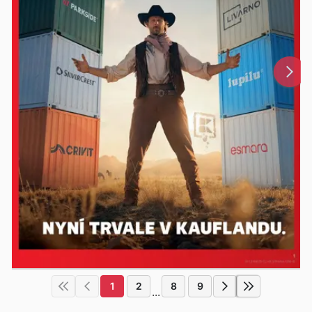
1
2
8
9
...