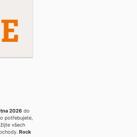
ětna 2026
do
co potřebujete,
žijte všech
obchody.
Rock