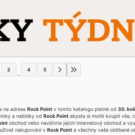
2
4
5
...
te na adrese
Rock Point
v tomto katalogu platné od
30. kv
vinky a nabídky od
Rock Point
abyste si mohli koupit vše, 
oint
obchod nebo navštivte jejich internetový obchod a vyu
i užívat nakupování v
Rock Point
a všechny vaše oblíbené 