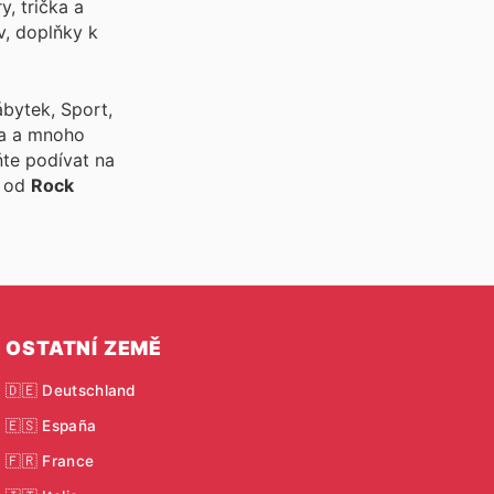
y, trička a
v, doplňky k
ábytek, Sport,
ata a mnoho
te podívat na
m od
Rock
OSTATNÍ ZEMĚ
🇩🇪 Deutschland
🇪🇸 España
🇫🇷 France