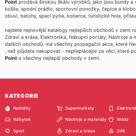
Point
prodává širokou škálu výrobků, jako jsou bundy a ves
košile, spodní prádlo, sportovní ponožky, čepice a klobo
obuvi, batohy, spací pytle, koberce, turistické hole, přís
najdete nejnovější katalogy nejlepších obchodů v zemi n
Zdraví a krása, Elektronika, Nákupní portály, Nástroje a
dalších obchodů.
má všechny propagační akce, které hl
, než půjdete nakupovat - nepřeplácejte za věci, které 
Point
a všechny nejlepší obchody v zemi.
KATEGORIE
Nabídky
Supermarkety
Elektroni
Nábytek
Nástroje a materiály
Móda
Sport
Zdraví a krása
Děti