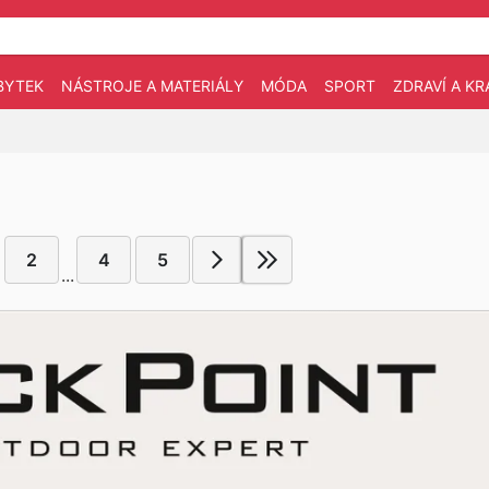
BYTEK
NÁSTROJE A MATERIÁLY
MÓDA
SPORT
ZDRAVÍ A KR
2
4
5
...