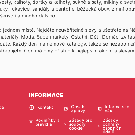
ty, kalhoty, šortky a kalhoty, sukně a šaty, mikiny a svetr
uky, rukavice, sandály a pantofle, běžecká obuv, zimní obu
lušenství a mnoho dalšího.
a jednom místě. Najděte neuvěřitelné slevy a ušetřete na N
 materiály, Móda, Supermarkety, Ostatní, Děti, Domácí zvíř
edáte. Každý den máme nové katalogy, takže se nezapomeň
potřebujete! Con
má plný přístup k nejlepším akcím a slevá
INFORMACE
Obsah
Informace o
ka
Kontakt
zprávy
nás
Podmínky a
Zásady pro
Zásady
pravidla
soubory
ochrany
cookie
osobních
údajů