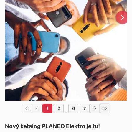
1
2
6
7
...
Nový katalog
PLANEO Elektro
je tu!