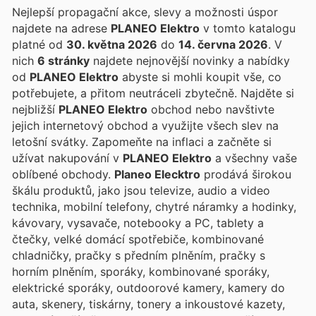
Nejlepší propagační akce, slevy a možnosti úspor
najdete na adrese
PLANEO Elektro
v tomto katalogu
platné od
30. května 2026
do
14. června 2026
. V
nich
6 stránky
najdete nejnovější novinky a nabídky
od
PLANEO Elektro
abyste si mohli koupit vše, co
potřebujete, a přitom neutráceli zbytečně. Najděte si
nejbližší
PLANEO Elektro
obchod nebo navštivte
jejich internetový obchod a využijte všech slev na
letošní svátky. Zapomeňte na inflaci a začněte si
užívat nakupování v
PLANEO Elektro
a všechny vaše
oblíbené obchody.
Planeo Elecktro
prodává širokou
škálu produktů, jako jsou televize, audio a video
technika, mobilní telefony, chytré náramky a hodinky,
kávovary, vysavače, notebooky a PC, tablety a
čtečky, velké domácí spotřebiče, kombinované
chladničky, pračky s předním plněním, pračky s
horním plněním, sporáky, kombinované sporáky,
elektrické sporáky, outdoorové kamery, kamery do
auta, skenery, tiskárny, tonery a inkoustové kazety,