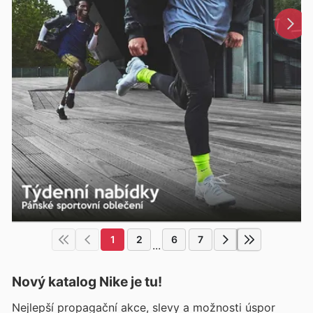
1
2
6
7
...
Nový katalog
Nike
je tu!
Nejlepší propagační akce, slevy a možnosti úspor