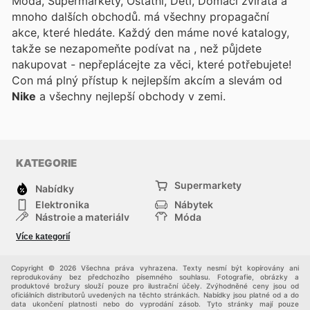
Móda, Supermarkety, Ostatní, Děti, Domácí zvířata a
mnoho dalších obchodů.
má všechny propagační
akce, které hledáte. Každý den máme nové katalogy,
takže se nezapomeňte podívat na
, než půjdete
nakupovat - nepřeplácejte za věci, které potřebujete!
Con
má plný přístup k nejlepším akcím a slevám od
Nike
a všechny nejlepší obchody v zemi.
KATEGORIE
Supermarkety
Nabídky
Elektronika
Nábytek
Nástroje a materiály
Móda
Sport
Zdraví a krása
Více kategorií
Děti
Domácí zvířata
Ostatní
Nákupní portály
Copyright © 2026 Všechna práva vyhrazena. Texty nesmí být kopírovány ani
reprodukovány bez předchozího písemného souhlasu. Fotografie, obrázky a
produktové brožury slouží pouze pro ilustrační účely. Zvýhodněné ceny jsou od
oficiálních distributorů uvedených na těchto stránkách. Nabídky jsou platné od a do
data ukončení platnosti nebo do vyprodání zásob. Tyto stránky mají pouze