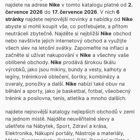
najdete na adrese
Nike
v tomto katalogu platné od
2.
července 2026
do
17. července 2026
. V nich
6
stránky
najdete nejnovější novinky a nabídky od
Nike
abyste si mohli koupit vše, co potřebujete, a přitom
neutráceli zbytečně. Najděte si nejbližší
Nike
obchod
nebo navštivte jejich internetový obchod a využijte
všech slev na letošní svátky. Zapomeňte na inflaci a
začněte si užívat nakupování v
Nike
a všechny vaše
oblíbené obchody.
Nike
prodává širokou škálu
výrobků, jako jsou mikiny, bundy a vesty, kalhoty a
legíny, tréninkové oblečení, šortky, kombinézy a
overaly, ponožky a další.
Nike
nabízí také obuv na
běhání a sporty, jako je basketbal, fotbal, všeobecný
trénink a posilovna, tenis, atletika a mnoho dalších.
najdete nejnovější katalogy nejlepších obchodů v zemi
na jednom místě. Najděte neuvěřitelné slevy a
ušetřete na Nábytek, Sport, Zdraví a krása,
Elektronika, Nákupní portály, Nástroje a materiály,