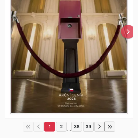
1
2
38
39
...