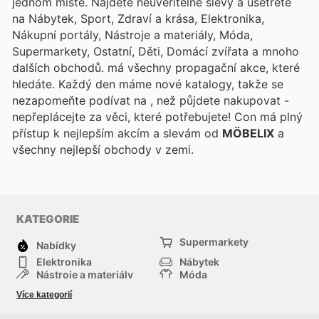
jednom místě. Najděte neuvěřitelné slevy a ušetřete
na Nábytek, Sport, Zdraví a krása, Elektronika,
Nákupní portály, Nástroje a materiály, Móda,
Supermarkety, Ostatní, Děti, Domácí zvířata a mnoho
dalších obchodů.
má všechny propagační akce, které
hledáte. Každý den máme nové katalogy, takže se
nezapomeňte podívat na
, než půjdete nakupovat -
nepřeplácejte za věci, které potřebujete! Con
má plný
přístup k nejlepším akcím a slevám od
MÖBELIX
a
všechny nejlepší obchody v zemi.
KATEGORIE
Supermarkety
Nabídky
Elektronika
Nábytek
Nástroje a materiály
Móda
Sport
Zdraví a krása
Více kategorií
Děti
Domácí zvířata
Ostatní
Nákupní portály