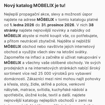
Nový katalog
MÖBELIX
je tu!
Nejlepší propagační akce, slevy a možnosti úspor
najdete na adrese
MÖBELIX
v tomto katalogu platné
od
1. ledna 2026
do
31. prosince 2026
. V nich
38
stránky
najdete nejnovější novinky a nabídky od
MÖBELIX
abyste si mohli koupit vše, co potřebujete,
a přitom neutráceli zbytečně. Najděte si nejbližší
MÖBELIX
obchod nebo navštivte jejich internetový
obchod a využijte všech slev na letošní svátky.
Zapomeňte na inflaci a začněte si užívat nakupování v
MÖBELIX
a všechny vaše oblíbené obchody. Ve svých
prodejnách a na internetových stránkách nabízí široký
sortiment více než 25 000 výrobků pro vybavení
domácnosti. Zákazníci mezi nimi mohou najít pohovky
a křesla, stoly, židle, skříně a police, venkovní
nábytek, matrace, svítidla, kuchyňské nádobí a
spotřebiče, úložné koše, textil a další.
najdete
nejnovější katalogy nejlepších obchodů v zemi na