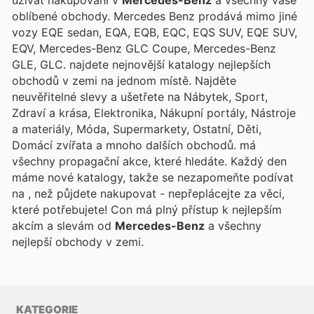
užívat nakupování v
Mercedes-Benz
a všechny vaše
oblíbené obchody. Mercedes Benz prodává mimo jiné
vozy EQE sedan, EQA, EQB, EQC, EQS SUV, EQE SUV,
EQV, Mercedes-Benz GLC Coupe, Mercedes-Benz
GLE, GLC.
najdete nejnovější katalogy nejlepších
obchodů v zemi na jednom místě. Najděte
neuvěřitelné slevy a ušetřete na Nábytek, Sport,
Zdraví a krása, Elektronika, Nákupní portály, Nástroje
a materiály, Móda, Supermarkety, Ostatní, Děti,
Domácí zvířata a mnoho dalších obchodů.
má
všechny propagační akce, které hledáte. Každý den
máme nové katalogy, takže se nezapomeňte podívat
na
, než půjdete nakupovat - nepřeplácejte za věci,
které potřebujete! Con
má plný přístup k nejlepším
akcím a slevám od
Mercedes-Benz
a všechny
nejlepší obchody v zemi.
KATEGORIE