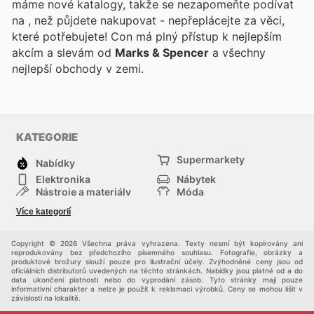
máme nové katalogy, takže se nezapomeňte podívat
na
, než půjdete nakupovat - nepřeplácejte za věci,
které potřebujete! Con
má plný přístup k nejlepším
akcím a slevám od
Marks & Spencer
a všechny
nejlepší obchody v zemi.
KATEGORIE
Supermarkety
Nabídky
Elektronika
Nábytek
Nástroje a materiály
Móda
Sport
Zdraví a krása
Více kategorií
Děti
Domácí zvířata
Ostatní
Nákupní portály
Copyright © 2026 Všechna práva vyhrazena. Texty nesmí být kopírovány ani
reprodukovány bez předchozího písemného souhlasu. Fotografie, obrázky a
produktové brožury slouží pouze pro ilustrační účely. Zvýhodněné ceny jsou od
oficiálních distributorů uvedených na těchto stránkách. Nabídky jsou platné od a do
data ukončení platnosti nebo do vyprodání zásob. Tyto stránky mají pouze
informativní charakter a nelze je použít k reklamaci výrobků. Ceny se mohou lišit v
závislosti na lokalitě.