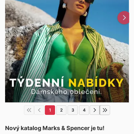
1
2
3
4
Nový katalog
Marks & Spencer
je tu!