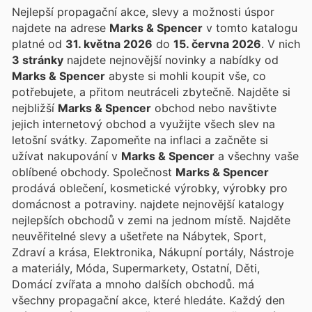
Nejlepší propagační akce, slevy a možnosti úspor
najdete na adrese
Marks & Spencer
v tomto katalogu
platné od
31. května 2026
do
15. června 2026
. V nich
3 stránky
najdete nejnovější novinky a nabídky od
Marks & Spencer
abyste si mohli koupit vše, co
potřebujete, a přitom neutráceli zbytečně. Najděte si
nejbližší
Marks & Spencer
obchod nebo navštivte
jejich internetový obchod a využijte všech slev na
letošní svátky. Zapomeňte na inflaci a začněte si
užívat nakupování v
Marks & Spencer
a všechny vaše
oblíbené obchody. Společnost
Marks & Spencer
prodává oblečení, kosmetické výrobky, výrobky pro
domácnost a potraviny.
najdete nejnovější katalogy
nejlepších obchodů v zemi na jednom místě. Najděte
neuvěřitelné slevy a ušetřete na Nábytek, Sport,
Zdraví a krása, Elektronika, Nákupní portály, Nástroje
a materiály, Móda, Supermarkety, Ostatní, Děti,
Domácí zvířata a mnoho dalších obchodů.
má
všechny propagační akce, které hledáte. Každý den