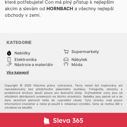
které potřebujete! Con
má plný přístup k nejlepším
akcím a slevám od
HORNBACH
a všechny nejlepší
obchody v zemi.
KATEGORIE
Supermarkety
Nabídky
Elektronika
Nábytek
Nástroje a materiály
Móda
Sport
Zdraví a krása
Více kategorií
Děti
Domácí zvířata
Ostatní
Nákupní portály
Copyright © 2026 Všechna práva vyhrazena. Texty nesmí být kopírovány ani
reprodukovány bez předchozího písemného souhlasu. Fotografie, obrázky a
produktové brožury slouží pouze pro ilustrační účely. Zvýhodněné ceny jsou od
oficiálních distributorů uvedených na těchto stránkách. Nabídky jsou platné od a do
data ukončení platnosti nebo do vyprodání zásob. Tyto stránky mají pouze
informativní charakter a nelze je použít k reklamaci výrobků. Ceny se mohou lišit v
závislosti na lokalitě.