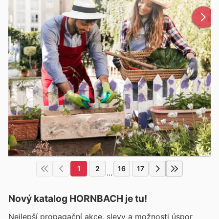
1
2
16
17
...
Nový katalog
HORNBACH
je tu!
Nejlepší propagační akce, slevy a možnosti úspor