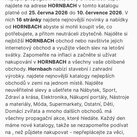
najdete na adrese
HORNBACH
v tomto katalogu
platné od
25. června 2026
do
10. července 2026
. V
nich
16 stránky
najdete nejnovější novinky a nabídky
od
HORNBACH
abyste si mohli koupit vše, co
potřebujete, a přitom neutráceli zbytečně. Najděte si
nejbližší
HORNBACH
obchod nebo navštivte jejich
internetový obchod a využijte všech slev na letošní
svátky. Zapomeňte na inflaci a začněte si užívat
nakupování v
HORNBACH
a všechny vaše oblíbené
obchody.
Hornbach
nabízí stavební i zahradní
výrobky.
najdete nejnovější katalogy nejlepších
obchodů v zemi na jednom místě. Najděte
neuvěřitelné slevy a ušetřete na Nábytek, Sport,
Zdraví a krása, Elektronika, Nákupní portály, Nástroje
a materiály, Móda, Supermarkety, Ostatní, Děti,
Domácí zvířata a mnoho dalších obchodů.
má
všechny propagační akce, které hledáte. Každý den
máme nové katalogy, takže se nezapomeňte podívat
na
, než půjdete nakupovat - nepřeplácejte za věci,