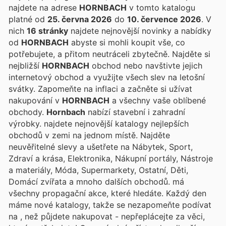
najdete na adrese
HORNBACH
v tomto katalogu
platné od
25. června 2026
do
10. července 2026
. V
nich
16 stránky
najdete nejnovější novinky a nabídky
od
HORNBACH
abyste si mohli koupit vše, co
potřebujete, a přitom neutráceli zbytečně. Najděte si
nejbližší
HORNBACH
obchod nebo navštivte jejich
internetový obchod a využijte všech slev na letošní
svátky. Zapomeňte na inflaci a začněte si užívat
nakupování v
HORNBACH
a všechny vaše oblíbené
obchody.
Hornbach
nabízí stavební i zahradní
výrobky.
najdete nejnovější katalogy nejlepších
obchodů v zemi na jednom místě. Najděte
neuvěřitelné slevy a ušetřete na Nábytek, Sport,
Zdraví a krása, Elektronika, Nákupní portály, Nástroje
a materiály, Móda, Supermarkety, Ostatní, Děti,
Domácí zvířata a mnoho dalších obchodů.
má
všechny propagační akce, které hledáte. Každý den
máme nové katalogy, takže se nezapomeňte podívat
na
, než půjdete nakupovat - nepřeplácejte za věci,