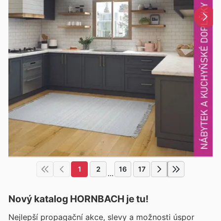
1
2
16
17
...
Nový katalog
HORNBACH
je tu!
Nejlepší propagační akce, slevy a možnosti úspor