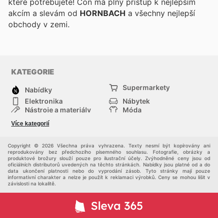
které potřebujete! Con
má plný přístup k nejlepším
akcím a slevám od
HORNBACH
a všechny nejlepší
obchody v zemi.
KATEGORIE
Supermarkety
Nabídky
Elektronika
Nábytek
Nástroje a materiály
Móda
Sport
Zdraví a krása
Více kategorií
Děti
Domácí zvířata
Ostatní
Nákupní portály
Copyright © 2026 Všechna práva vyhrazena. Texty nesmí být kopírovány ani
reprodukovány bez předchozího písemného souhlasu. Fotografie, obrázky a
produktové brožury slouží pouze pro ilustrační účely. Zvýhodněné ceny jsou od
oficiálních distributorů uvedených na těchto stránkách. Nabídky jsou platné od a do
data ukončení platnosti nebo do vyprodání zásob. Tyto stránky mají pouze
informativní charakter a nelze je použít k reklamaci výrobků. Ceny se mohou lišit v
závislosti na lokalitě.