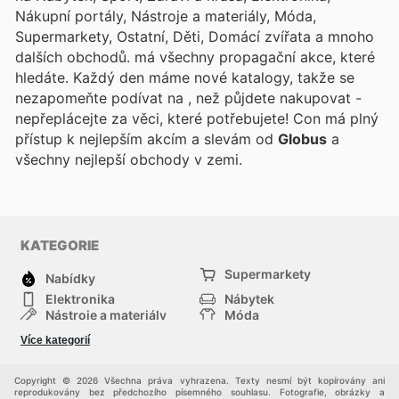
Nákupní portály, Nástroje a materiály, Móda,
Supermarkety, Ostatní, Děti, Domácí zvířata a mnoho
dalších obchodů.
má všechny propagační akce, které
hledáte. Každý den máme nové katalogy, takže se
nezapomeňte podívat na
, než půjdete nakupovat -
nepřeplácejte za věci, které potřebujete! Con
má plný
přístup k nejlepším akcím a slevám od
Globus
a
všechny nejlepší obchody v zemi.
KATEGORIE
Supermarkety
Nabídky
Elektronika
Nábytek
Nástroje a materiály
Móda
Sport
Zdraví a krása
Více kategorií
Děti
Domácí zvířata
Ostatní
Nákupní portály
Copyright © 2026 Všechna práva vyhrazena. Texty nesmí být kopírovány ani
reprodukovány bez předchozího písemného souhlasu. Fotografie, obrázky a