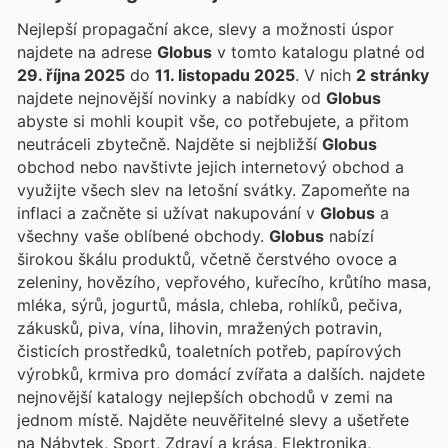
Nejlepší propagační akce, slevy a možnosti úspor
najdete na adrese
Globus
v tomto katalogu platné od
29. října 2025
do
11. listopadu 2025
. V nich
2 stránky
najdete nejnovější novinky a nabídky od
Globus
abyste si mohli koupit vše, co potřebujete, a přitom
neutráceli zbytečně. Najděte si nejbližší
Globus
obchod nebo navštivte jejich internetový obchod a
využijte všech slev na letošní svátky. Zapomeňte na
inflaci a začněte si užívat nakupování v
Globus
a
všechny vaše oblíbené obchody.
Globus
nabízí
širokou škálu produktů, včetně čerstvého ovoce a
zeleniny, hovězího, vepřového, kuřecího, krůtího masa,
mléka, sýrů, jogurtů, másla, chleba, rohlíků, pečiva,
zákusků, piva, vína, lihovin, mražených potravin,
čisticích prostředků, toaletních potřeb, papírových
výrobků, krmiva pro domácí zvířata a dalších.
najdete
nejnovější katalogy nejlepších obchodů v zemi na
jednom místě. Najděte neuvěřitelné slevy a ušetřete
na Nábytek, Sport, Zdraví a krása, Elektronika,