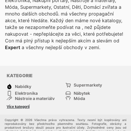
Elektronika, Nákupní portály, Nástroje a materiály,
Móda, Supermarkety, Ostatní, Děti, Domácí zvířata a
mnoho dalších obchodů.
má všechny propagační
akce, které hledáte. Každý den máme nové katalogy,
takže se nezapomeňte podívat na
, než půjdete
nakupovat - nepřeplácejte za věci, které potřebujete!
Con
má plný přístup k nejlepším akcím a slevám od
Expert
a všechny nejlepší obchody v zemi.
KATEGORIE
Supermarkety
Nabídky
Elektronika
Nábytek
Nástroje a materiály
Móda
Sport
Zdraví a krása
Více kategorií
Děti
Domácí zvířata
Ostatní
Nákupní portály
Copyright © 2026 Všechna práva vyhrazena. Texty nesmí být kopírovány ani
reprodukovány bez předchozího písemného souhlasu. Fotografie, obrázky a
produktové brožury slouží pouze pro ilustrační účely. Zvýhodněné ceny jsou od