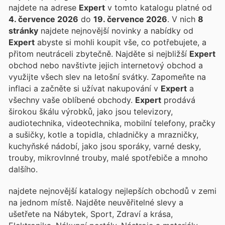
najdete na adrese
Expert
v tomto katalogu platné od
4. července 2026
do
19. července 2026
. V nich
8
stránky
najdete nejnovější novinky a nabídky od
Expert
abyste si mohli koupit vše, co potřebujete, a
přitom neutráceli zbytečně. Najděte si nejbližší
Expert
obchod nebo navštivte jejich internetový obchod a
využijte všech slev na letošní svátky. Zapomeňte na
inflaci a začněte si užívat nakupování v
Expert
a
všechny vaše oblíbené obchody.
Expert
prodává
širokou škálu výrobků, jako jsou televizory,
audiotechnika, videotechnika, mobilní telefony, pračky
a sušičky, kotle a topidla, chladničky a mrazničky,
kuchyňské nádobí, jako jsou sporáky, varné desky,
trouby, mikrovlnné trouby, malé spotřebiče a mnoho
dalšího.
najdete nejnovější katalogy nejlepších obchodů v zemi
na jednom místě. Najděte neuvěřitelné slevy a
ušetřete na Nábytek, Sport, Zdraví a krása,