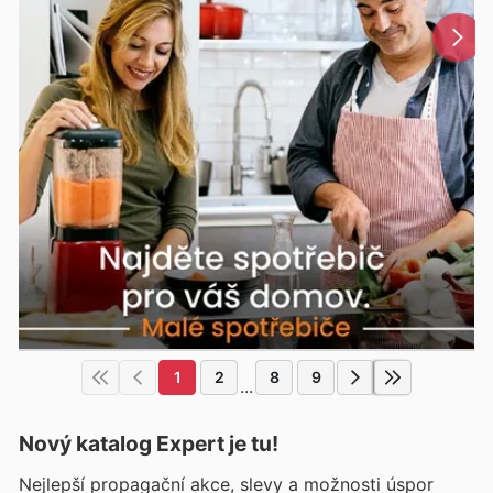
1
2
8
9
...
Nový katalog
Expert
je tu!
Nejlepší propagační akce, slevy a možnosti úspor