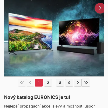
1
2
8
9
...
Nový katalog
EURONICS
je tu!
Nejlepší propagační akce, slevy a možnosti úspor