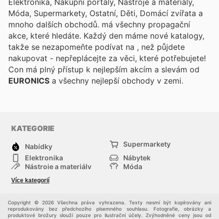
Elektronika, Nákupní portály, Nástroje a materiály,
Móda, Supermarkety, Ostatní, Děti, Domácí zvířata a
mnoho dalších obchodů.
má všechny propagační
akce, které hledáte. Každý den máme nové katalogy,
takže se nezapomeňte podívat na
, než půjdete
nakupovat - nepřeplácejte za věci, které potřebujete!
Con
má plný přístup k nejlepším akcím a slevám od
EURONICS
a všechny nejlepší obchody v zemi.
KATEGORIE
Supermarkety
Nabídky
Elektronika
Nábytek
Nástroje a materiály
Móda
Sport
Zdraví a krása
Více kategorií
Děti
Domácí zvířata
Ostatní
Nákupní portály
Copyright © 2026 Všechna práva vyhrazena. Texty nesmí být kopírovány ani
reprodukovány bez předchozího písemného souhlasu. Fotografie, obrázky a
produktové brožury slouží pouze pro ilustrační účely. Zvýhodněné ceny jsou od