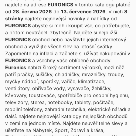
najdete na adrese
EURONICS
v tomto katalogu platné
od
28. června 2026
do
13. července 2026
. V nich
8
stránky
najdete nejnovější novinky a nabídky od
EURONICS
abyste si mohli koupit vše, co potřebujete,
a přitom neutráceli zbytečně. Najděte si nejbližší
EURONICS
obchod nebo navštivte jejich internetový
obchod a využijte všech slev na letošní svátky.
Zapomeňte na inflaci a začněte si užívat nakupování v
EURONICS
a všechny vaše oblíbené obchody.
Euronics
nabízí široký sortiment výrobků, mezi něž
patří pračky, sušičky, chladničky, mrazničky, trouby,
myčky nádobí, sporáky, vařiče, klimatizace,
ventilátory, ohřívače vody, vysavače, žehličky,
kávovary, toustovače, spotřebiče pro osobní hygienu,
televizory, sterea, notebooky, tablety, počítače,
mobilní telefony, zahradní technika, elektrické nářadí a
další.
najdete nejnovější katalogy nejlepších obchodů
v zemi na jednom místě. Najděte neuvěřitelné slevy a
ušetřete na Nábytek, Sport, Zdraví a krása,