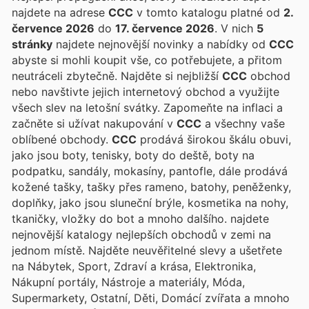
najdete na adrese
CCC
v tomto katalogu platné od
2.
července 2026
do
17. července 2026
. V nich
5
stránky
najdete nejnovější novinky a nabídky od
CCC
abyste si mohli koupit vše, co potřebujete, a přitom
neutráceli zbytečně. Najděte si nejbližší
CCC
obchod
nebo navštivte jejich internetový obchod a využijte
všech slev na letošní svátky. Zapomeňte na inflaci a
začněte si užívat nakupování v
CCC
a všechny vaše
oblíbené obchody.
CCC
prodává širokou škálu obuvi,
jako jsou boty, tenisky, boty do deště, boty na
podpatku, sandály, mokasíny, pantofle, dále prodává
kožené tašky, tašky přes rameno, batohy, peněženky,
doplňky, jako jsou sluneční brýle, kosmetika na nohy,
tkaničky, vložky do bot a mnoho dalšího.
najdete
nejnovější katalogy nejlepších obchodů v zemi na
jednom místě. Najděte neuvěřitelné slevy a ušetřete
na Nábytek, Sport, Zdraví a krása, Elektronika,
Nákupní portály, Nástroje a materiály, Móda,
Supermarkety, Ostatní, Děti, Domácí zvířata a mnoho