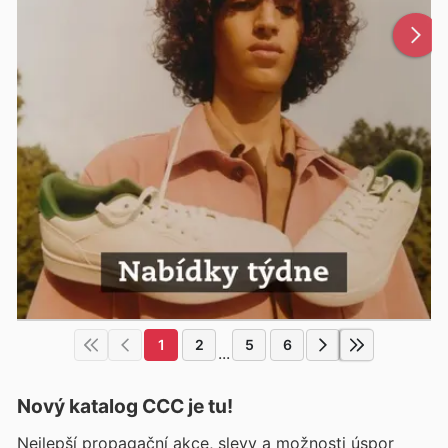
1
2
5
6
...
Nový katalog
CCC
je tu!
Nejlepší propagační akce, slevy a možnosti úspor