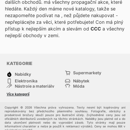
dalších obchodů.
má všechny propagační akce, které
hledáte. Každý den máme nové katalogy, takže se
nezapomeňte podívat na
, než půjdete nakupovat -
nepřeplácejte za věci, které potřebujete! Con
má plný
přístup k nejlepším akcím a slevám od
CCC
a všechny
nejlepší obchody v zemi.
KATEGORIE
Supermarkety
Nabídky
Elektronika
Nábytek
Nástroje a materiály
Móda
Sport
Zdraví a krása
Více kategorií
Děti
Domácí zvířata
Ostatní
Nákupní portály
Copyright © 2026 Všechna práva vyhrazena. Texty nesmí být kopírovány ani
reprodukovány bez předchozího písemného souhlasu. Fotografie, obrázky a
produktové brožury slouží pouze pro ilustrační účely. Zvýhodněné ceny jsou od
oficiálních distributorů uvedených na těchto stránkách. Nabídky jsou platné od a do
data ukončení platnosti nebo do vyprodání zásob. Tyto stránky mají pouze
informativní charakter a nelze je použít k reklamaci výrobků. Ceny se mohou lišit v
závislosti na lokalitě.