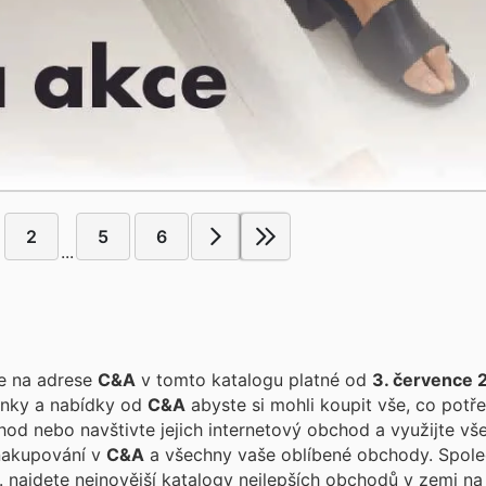
2
5
6
...
te na adrese
C&A
v tomto katalogu platné od
3. července 
inky a nabídky od
C&A
abyste si mohli koupit vše, co potře
od nebo navštivte jejich internetový obchod a využijte vše
 nakupování v
C&A
a všechny vaše oblíbe
e.
najdete nejnovější katalogy nejlepších obchodů v zemi na