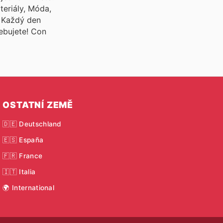
teriály, Móda,
. Každý den
řebujete! Con
OSTATNÍ ZEMĚ
🇩🇪 Deutschland
🇪🇸 España
🇫🇷 France
🇮🇹 Italia
🌍 International