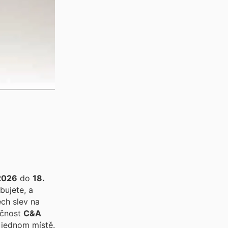
2026
do
18.
bujete, a
ch slev na
né obchody. Společnost
C&A
 jednom místě.