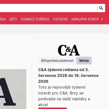
ÁSA
DĚTI
DOMÁCÍ ZVÍŘATA
OSTATNÍ
NÁKUPNÍ PORTÁLY
Vypršela platnost
Móda
C&A týdenní reklama od 3.
července 2026 do 18. července
2026
Toto je nejnovější týdenní
inzerát pro C&A. Brzy se
podívejte na další nabídky a
akce!