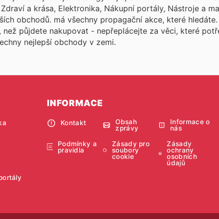
Zdraví a krása, Elektronika, Nákupní portály, Nástroje a ma
lších obchodů.
má všechny propagační akce, které hledáte
, než půjdete nakupovat - nepřeplácejte za věci, které pot
echny nejlepší obchody v zemi.
INFORMACE
Obsah
Informace o
ka
Kontakt
zprávy
nás
Podmínky a
Zásady pro
Zásady
pravidla
soubory
ochrany
cookie
osobních
údajů
portály