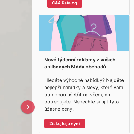
C&A Katalog
Nové týdenní reklamy z vašich
oblíbených Móda obchodů
Hledáte výhodné nabídky? Najděte
nejlepší nabídky a slevy, které vám
pomohou ušetřit na všem, co
potřebujete. Nenechte si ujít tyto
úžasné ceny!
Získejte je nyní