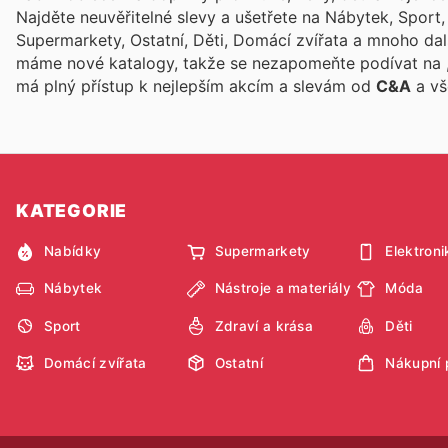
Najděte neuvěřitelné slevy a ušetřete na Nábytek, Sport, 
Supermarkety, Ostatní, Děti, Domácí zvířata a mnoho da
máme nové katalogy, takže se nezapomeňte podívat na
má plný přístup k nejlepším akcím a slevám od
C&A
a vš
KATEGORIE
Nabídky
Supermarkety
Elektroni
Nábytek
Nástroje a materiály
Móda
Sport
Zdraví a krása
Děti
Domácí zvířata
Ostatní
Nákupní 