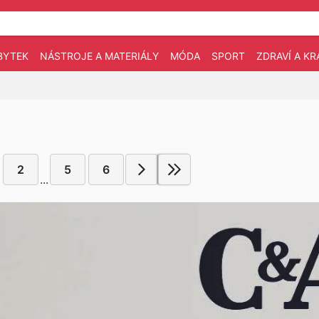
BYTEK
NÁSTROJE A MATERIÁLY
MÓDA
SPORT
ZDRAVÍ A KR
2
5
6
...