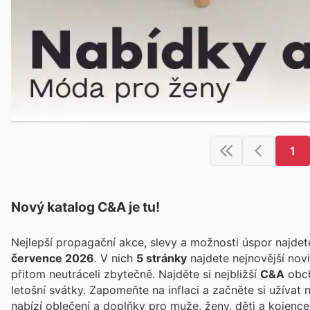
1
Nový katalog
C&A
je tu!
Nejlepší propagační akce, slevy a možnosti úspor najde
července 2026
. V nich
5 stránky
najdete nejnovější nov
přitom neutráceli zbytečně. Najděte si nejbližší
C&A
obch
letošní svátky. Zapomeňte na inflaci a začněte si užívat
nabízí oblečení a doplňky pro muže, ženy, děti a kojenc