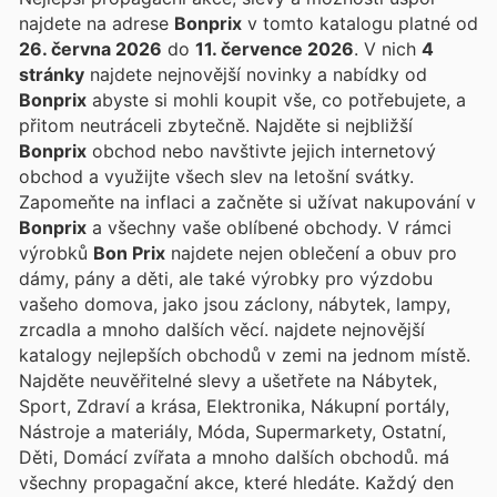
najdete na adrese
Bonprix
v tomto katalogu platné od
26. června 2026
do
11. července 2026
. V nich
4
stránky
najdete nejnovější novinky a nabídky od
Bonprix
abyste si mohli koupit vše, co potřebujete, a
přitom neutráceli zbytečně. Najděte si nejbližší
Bonprix
obchod nebo navštivte jejich internetový
obchod a využijte všech slev na letošní svátky.
Zapomeňte na inflaci a začněte si užívat nakupování v
Bonprix
a všechny vaše oblíbené obchody. V rámci
výrobků
Bon Prix
najdete nejen oblečení a obuv pro
dámy, pány a děti, ale také výrobky pro výzdobu
vašeho domova, jako jsou záclony, nábytek, lampy,
zrcadla a mnoho dalších věcí.
najdete nejnovější
katalogy nejlepších obchodů v zemi na jednom místě.
Najděte neuvěřitelné slevy a ušetřete na Nábytek,
Sport, Zdraví a krása, Elektronika, Nákupní portály,
Nástroje a materiály, Móda, Supermarkety, Ostatní,
Děti, Domácí zvířata a mnoho dalších obchodů.
má
všechny propagační akce, které hledáte. Každý den