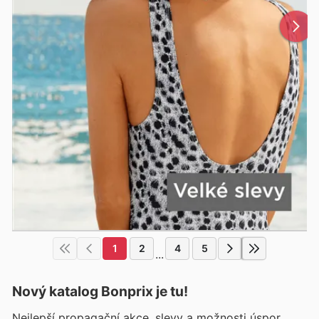
1
2
4
5
...
Nový katalog
Bonprix
je tu!
Nejlepší propagační akce, slevy a možnosti úspor