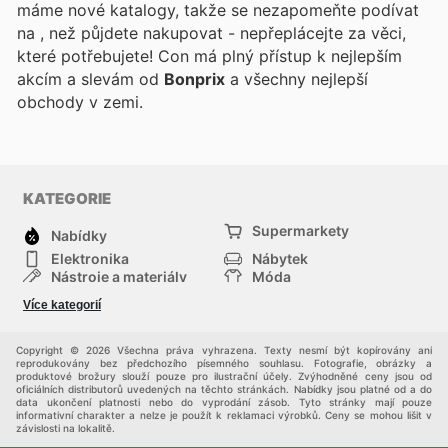
máme nové katalogy, takže se nezapomeňte podívat
na
, než půjdete nakupovat - nepřeplácejte za věci,
které potřebujete! Con
má plný přístup k nejlepším
akcím a slevám od
Bonprix
a všechny nejlepší
obchody v zemi.
KATEGORIE
Supermarkety
Nabídky
Elektronika
Nábytek
Nástroje a materiály
Móda
Sport
Zdraví a krása
Více kategorií
Děti
Domácí zvířata
Ostatní
Nákupní portály
Copyright © 2026 Všechna práva vyhrazena. Texty nesmí být kopírovány ani
reprodukovány bez předchozího písemného souhlasu. Fotografie, obrázky a
produktové brožury slouží pouze pro ilustrační účely. Zvýhodněné ceny jsou od
oficiálních distributorů uvedených na těchto stránkách. Nabídky jsou platné od a do
data ukončení platnosti nebo do vyprodání zásob. Tyto stránky mají pouze
informativní charakter a nelze je použít k reklamaci výrobků. Ceny se mohou lišit v
závislosti na lokalitě.