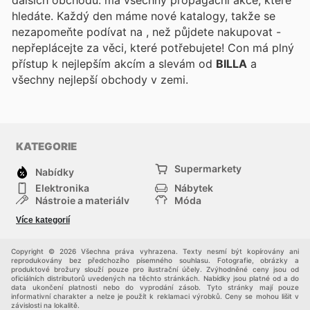
dalších obchodů.
má všechny propagační akce, které
hledáte. Každý den máme nové katalogy, takže se
nezapomeňte podívat na
, než půjdete nakupovat -
nepřeplácejte za věci, které potřebujete! Con
má plný
přístup k nejlepším akcím a slevám od
BILLA
a
všechny nejlepší obchody v zemi.
KATEGORIE
Supermarkety
Nabídky
Elektronika
Nábytek
Nástroje a materiály
Móda
Sport
Zdraví a krása
Více kategorií
Děti
Domácí zvířata
Ostatní
Nákupní portály
Copyright © 2026 Všechna práva vyhrazena. Texty nesmí být kopírovány ani
reprodukovány bez předchozího písemného souhlasu. Fotografie, obrázky a
produktové brožury slouží pouze pro ilustrační účely. Zvýhodněné ceny jsou od
oficiálních distributorů uvedených na těchto stránkách. Nabídky jsou platné od a do
data ukončení platnosti nebo do vyprodání zásob. Tyto stránky mají pouze
informativní charakter a nelze je použít k reklamaci výrobků. Ceny se mohou lišit v
závislosti na lokalitě.