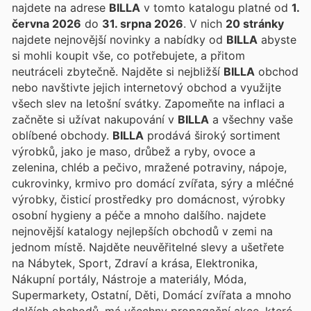
najdete na adrese
BILLA
v tomto katalogu platné od
1.
června 2026
do
31. srpna 2026
. V nich
20 stránky
najdete nejnovější novinky a nabídky od
BILLA
abyste
si mohli koupit vše, co potřebujete, a přitom
neutráceli zbytečně. Najděte si nejbližší
BILLA
obchod
nebo navštivte jejich internetový obchod a využijte
všech slev na letošní svátky. Zapomeňte na inflaci a
začněte si užívat nakupování v
BILLA
a všechny vaše
oblíbené obchody.
BILLA
prodává široký sortiment
výrobků, jako je maso, drůbež a ryby, ovoce a
zelenina, chléb a pečivo, mražené potraviny, nápoje,
cukrovinky, krmivo pro domácí zvířata, sýry a mléčné
výrobky, čisticí prostředky pro domácnost, výrobky
osobní hygieny a péče a mnoho dalšího.
najdete
nejnovější katalogy nejlepších obchodů v zemi na
jednom místě. Najděte neuvěřitelné slevy a ušetřete
na Nábytek, Sport, Zdraví a krása, Elektronika,
Nákupní portály, Nástroje a materiály, Móda,
Supermarkety, Ostatní, Děti, Domácí zvířata a mnoho