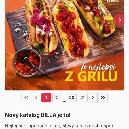
1
2
20
21
...
Nový katalog
BILLA
je tu!
Nejlepší propagační akce, slevy a možnosti úspor