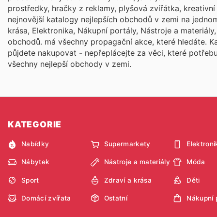
prostředky, hračky z reklamy, plyšová zvířátka, kreativn
nejnovější katalogy nejlepších obchodů v zemi na jednom
krása, Elektronika, Nákupní portály, Nástroje a materiál
obchodů.
má všechny propagační akce, které hledáte. 
půjdete nakupovat - nepřeplácejte za věci, které potřeb
všechny nejlepší obchody v zemi.
KATEGORIE
Nabídky
Supermarkety
Elektroni
Nábytek
Nástroje a materiály
Móda
Sport
Zdraví a krása
Děti
Domácí zvířata
Ostatní
Nákupní 