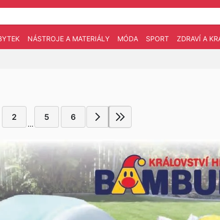
BYTEK
NÁSTROJE A MATERIÁLY
MÓDA
SPORT
ZDRAVÍ A KR
2
5
6
...