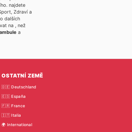
ího.
najdete
port, Zdraví a
o dalších
ívat na
, než
ambule
a
OSTATNÍ ZEMĚ
🇩🇪 Deutschland
🇪🇸 España
🇫🇷 France
🇮🇹 Italia
🌍 International