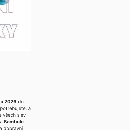
na 2026
do
potřebujete, a
e všech slev
y.
Bambule
 a dopravní