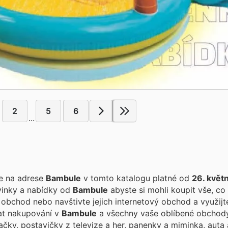
2
5
6
...
te na adrese
Bambule
v tomto katalogu platné od
26. květ
vinky a nabídky od
Bambule
abyste si mohli koupit vše, co 
obchod nebo navštivte jejich internetový obchod a využijt
vat nakupování v
Bambule
a všechny vaše oblíbené obchod
ačky, postavičky z televize a her, panenky a miminka, auta