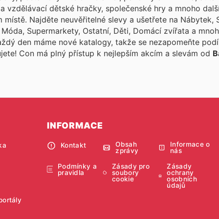
í a vzdělávací dětské hračky, společenské hry a mnoho dalš
 místě. Najděte neuvěřitelné slevy a ušetřete na Nábytek, S
y, Móda, Supermarkety, Ostatní, Děti, Domácí zvířata a mnoh
Každý den máme nové katalogy, takže se nezapomeňte pod
ujete! Con
má plný přístup k nejlepším akcím a slevám od
B
INFORMACE
Obsah
Informace o
ka
Kontakt
zprávy
nás
Podmínky a
Zásady pro
Zásady
pravidla
soubory
ochrany
cookie
osobních
údajů
portály