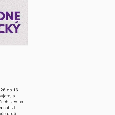
026
do
16.
ujete, a
šech slev na
n
nabízí
éče proti