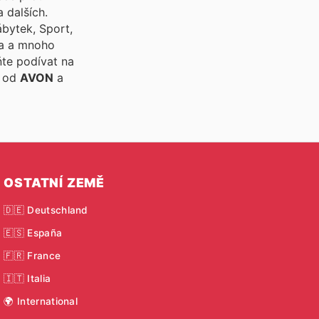
a dalších.
ábytek, Sport,
ata a mnoho
te podívat na
m od
AVON
a
OSTATNÍ ZEMĚ
🇩🇪 Deutschland
🇪🇸 España
🇫🇷 France
🇮🇹 Italia
🌍 International