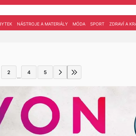
BYTEK
NÁSTROJE A MATERIÁLY
MÓDA
SPORT
ZDRAVÍ A KR
2
4
5
...