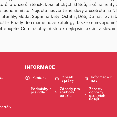
ktorů, bronzerů, rtěnek, kosmetických štětců, laků na nehty 
a jednom místě. Najděte neuvěřitelné slevy a ušetřete na N
 materiály, Móda, Supermarkety, Ostatní, Děti, Domácí zvíř
edáte. Každý den máme nové katalogy, takže se nezapomeň
potřebujete! Con
má plný přístup k nejlepším akcím a slevá
INFORMACE
Obsah
Informace o
ka
Kontakt
zprávy
nás
Podmínky a
Zásady pro
Zásady
pravidla
soubory
ochrany
cookie
osobních
údajů
portály