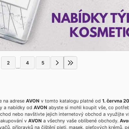
2
4
5
...
te na adrese
AVON
v tomto katalogu platné od
1. června 2
ky a nabídky od
AVON
abyste si mohli koupit vše, co potřeb
hod nebo navštivte jejich internetový obchod a využijte v
 nakupování v
AVON
a všechny vaše oblíbené obchody.
Avo
vačů, přípravků na čištění pleti, masek, pleťových krémů, p