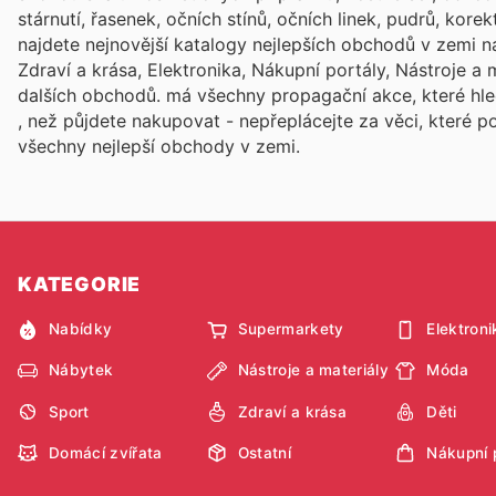
stárnutí, řasenek, očních stínů, očních linek, pudrů, kore
najdete nejnovější katalogy nejlepších obchodů v zemi n
Zdraví a krása, Elektronika, Nákupní portály, Nástroje a
dalších obchodů.
má všechny propagační akce, které hl
, než půjdete nakupovat - nepřeplácejte za věci, které 
všechny nejlepší obchody v zemi.
KATEGORIE
Nabídky
Supermarkety
Elektroni
Nábytek
Nástroje a materiály
Móda
Sport
Zdraví a krása
Děti
Domácí zvířata
Ostatní
Nákupní 