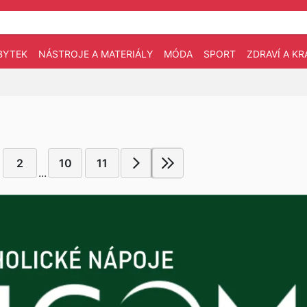
BYTEK
NÁSTROJE A MATERIÁLY
MÓDA
SPORT
ZDRAVÍ A KR
2
10
11
...