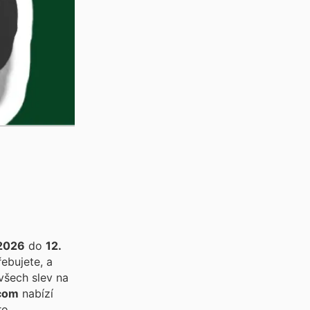
 2026
do
12.
ebujete, a
všech slev na
com
nabízí
ro