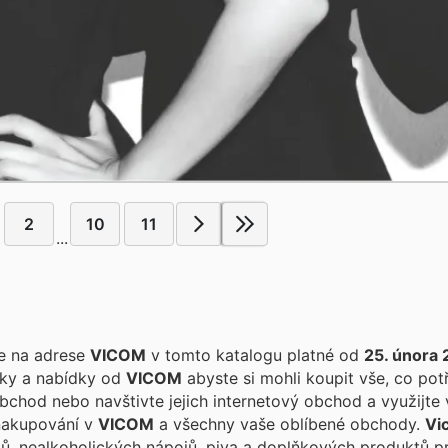
2
10
11
...
te na adrese
VICOM
v tomto katalogu platné od
25. února
nky a nabídky od
VICOM
abyste si mohli koupit vše, co potř
chod nebo navštivte jejich internetový obchod a využijte 
 nakupování v
VICOM
a všechny vaše oblíbené obchody.
Vi
ojů, nealkoholických nápojů, piva a doplňkových produktů p