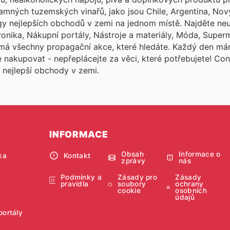
namných tuzemských vinařů, jako jsou Chile, Argentina, Nov
ogy nejlepších obchodů v zemi na jednom místě. Najděte neu
tronika, Nákupní portály, Nástroje a materiály, Móda, Super
má všechny propagační akce, které hledáte. Každý den m
e nakupovat - nepřeplácejte za věci, které potřebujete! Co
nejlepší obchody v zemi.
INFORMACE
Obsah
Informace o
ka
Kontakt
zprávy
nás
Podmínky a
Zásady pro
Zásady
pravidla
soubory
ochrany
cookie
osobních
údajů
portály