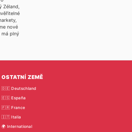
ý Zéland,
věřitelné
markety,
áme nové
n
má plný
OSTATNÍ ZEMĚ
🇩🇪 Deutschland
🇪🇸 España
🇫🇷 France
🇮🇹 Italia
🌍 International