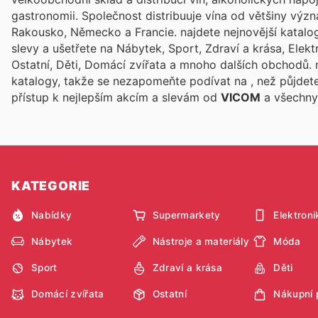
gastronomii. Společnost distribuuje vína od většiny výz
Rakousko, Německo a Francie.
najdete nejnovější katal
slevy a ušetřete na Nábytek, Sport, Zdraví a krása, Elek
Ostatní, Děti, Domácí zvířata a mnoho dalších obchodů.
katalogy, takže se nezapomeňte podívat na
, než půjdet
přístup k nejlepším akcím a slevám od
VICOM
a všechny 
KATEGORIE
Nabídky
Supermarkety
Elektroni
Nábytek
Nástroje a materiály
Móda
Sport
Zdraví a krása
Děti
Domácí zvířata
Ostatní
Nákupní 