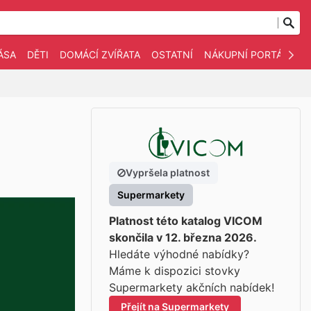
ÁSA
DĚTI
DOMÁCÍ ZVÍŘATA
OSTATNÍ
NÁKUPNÍ PORTÁLY
Vypršela platnost
Supermarkety
Platnost této katalog VICOM
skončila v 12. března 2026.
Hledáte výhodné nabídky?
Máme k dispozici stovky
Supermarkety akčních nabídek!
Přejít na Supermarkety