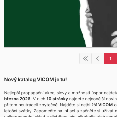
1
Nový katalog
VICOM
je tu!
Nejlepší propagační akce, slevy a možnosti úspor najde
března 2026
. V nich
10 stránky
najdete nejnovější novi
přitom neutráceli zbytečně. Najděte si nejbližší
VICOM
ob
letošní svátky. Zapomeňte na inflaci a začněte si užívat
velkoobchodní sklad a distribuci vín, alkoholických náp