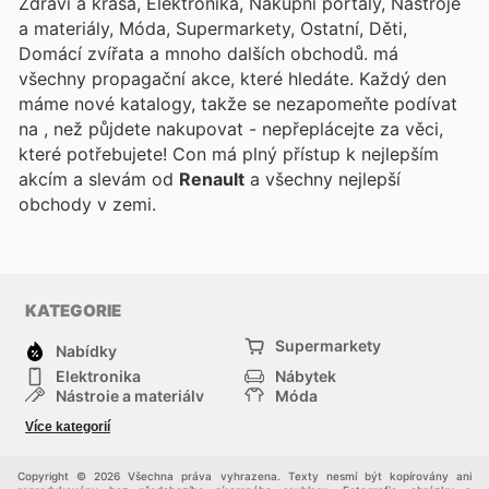
Zdraví a krása, Elektronika, Nákupní portály, Nástroje
a materiály, Móda, Supermarkety, Ostatní, Děti,
Domácí zvířata a mnoho dalších obchodů.
má
všechny propagační akce, které hledáte. Každý den
máme nové katalogy, takže se nezapomeňte podívat
na
, než půjdete nakupovat - nepřeplácejte za věci,
které potřebujete! Con
má plný přístup k nejlepším
akcím a slevám od
Renault
a všechny nejlepší
obchody v zemi.
KATEGORIE
Supermarkety
Nabídky
Elektronika
Nábytek
Nástroje a materiály
Móda
Sport
Zdraví a krása
Více kategorií
Děti
Domácí zvířata
Ostatní
Nákupní portály
Copyright © 2026 Všechna práva vyhrazena. Texty nesmí být kopírovány ani