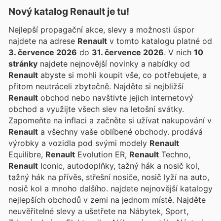
Nový katalog
Renault
je tu!
Nejlepší propagační akce, slevy a možnosti úspor
najdete na adrese
Renault
v tomto katalogu platné od
3. července 2026
do
31. července 2026
. V nich
10
stránky
najdete nejnovější novinky a nabídky od
Renault
abyste si mohli koupit vše, co potřebujete, a
přitom neutráceli zbytečně. Najděte si nejbližší
Renault
obchod nebo navštivte jejich internetový
obchod a využijte všech slev na letošní svátky.
Zapomeňte na inflaci a začněte si užívat nakupování v
Renault
a všechny vaše oblíbené obchody. prodává
výrobky a vozidla pod svými modely
Renault
Equilibre,
Renault
Evolution ER,
Renault
Techno,
Renault
Iconic, autodoplňky, tažný hák a nosič kol,
tažný hák na přívěs, střešní nosiče, nosič lyží na auto,
nosič kol a mnoho dalšího.
najdete nejnovější katalogy
nejlepších obchodů v zemi na jednom místě. Najděte
neuvěřitelné slevy a ušetřete na Nábytek, Sport,