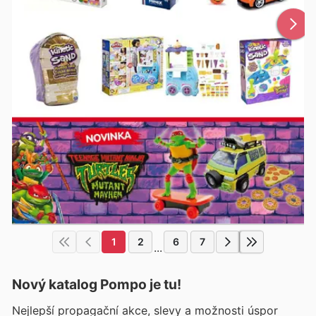
1
2
6
7
...
Nový katalog
Pompo
je tu!
Nejlepší propagační akce, slevy a možnosti úspor