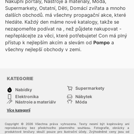
Nákupní portály, Nástroje a materiály, Móda,
Supermarkety, Ostatní, Děti, Domácí zvířata a mnoho
dalších obchodů.
má všechny propagační akce, které
hledáte. Každý den máme nové katalogy, takže se
nezapomeňte podívat na
, než půjdete nakupovat -
nepřeplácejte za věci, které potřebujete! Con
má plný
přístup k nejlepším akcím a slevám od
Pompo
a
všechny nejlepší obchody v zemi.
KATEGORIE
Supermarkety
Nabídky
Elektronika
Nábytek
Nástroje a materiály
Móda
Sport
Zdraví a krása
Více kategorií
Děti
Domácí zvířata
Ostatní
Nákupní portály
Copyright © 2026 Všechna práva vyhrazena. Texty nesmí být kopírovány ani
reprodukovány bez předchozího písemného souhlasu. Fotografie, obrázky a
produktové brožury slouží pouze pro ilustrační účely. Zvýhodněné ceny jsou od