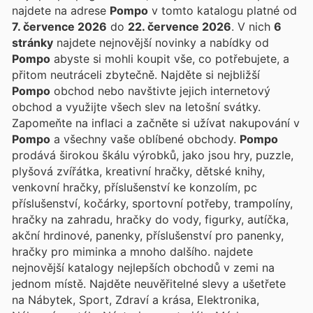
najdete na adrese
Pompo
v tomto katalogu platné od
7. července 2026
do
22. července 2026
. V nich
6
stránky
najdete nejnovější novinky a nabídky od
Pompo
abyste si mohli koupit vše, co potřebujete, a
přitom neutráceli zbytečně. Najděte si nejbližší
Pompo
obchod nebo navštivte jejich internetový
obchod a využijte všech slev na letošní svátky.
Zapomeňte na inflaci a začněte si užívat nakupování v
Pompo
a všechny vaše oblíbené obchody.
Pompo
prodává širokou škálu výrobků, jako jsou hry, puzzle,
plyšová zvířátka, kreativní hračky, dětské knihy,
venkovní hračky, příslušenství ke konzolím, pc
příslušenství, kočárky, sportovní potřeby, trampolíny,
hračky na zahradu, hračky do vody, figurky, autíčka,
akční hrdinové, panenky, příslušenství pro panenky,
hračky pro miminka a mnoho dalšího.
najdete
nejnovější katalogy nejlepších obchodů v zemi na
jednom místě. Najděte neuvěřitelné slevy a ušetřete
na Nábytek, Sport, Zdraví a krása, Elektronika,