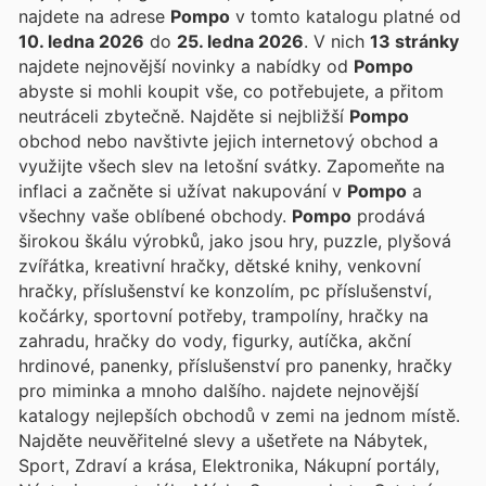
najdete na adrese
Pompo
v tomto katalogu platné od
10. ledna 2026
do
25. ledna 2026
. V nich
13 stránky
najdete nejnovější novinky a nabídky od
Pompo
abyste si mohli koupit vše, co potřebujete, a přitom
neutráceli zbytečně. Najděte si nejbližší
Pompo
obchod nebo navštivte jejich internetový obchod a
využijte všech slev na letošní svátky. Zapomeňte na
inflaci a začněte si užívat nakupování v
Pompo
a
všechny vaše oblíbené obchody.
Pompo
prodává
širokou škálu výrobků, jako jsou hry, puzzle, plyšová
zvířátka, kreativní hračky, dětské knihy, venkovní
hračky, příslušenství ke konzolím, pc příslušenství,
kočárky, sportovní potřeby, trampolíny, hračky na
zahradu, hračky do vody, figurky, autíčka, akční
hrdinové, panenky, příslušenství pro panenky, hračky
pro miminka a mnoho dalšího.
najdete nejnovější
katalogy nejlepších obchodů v zemi na jednom místě.
Najděte neuvěřitelné slevy a ušetřete na Nábytek,
Sport, Zdraví a krása, Elektronika, Nákupní portály,