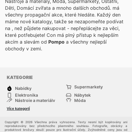
Nástroje a materiály, Móda, Supermarkety, Ostatní,
Děti, Domácí zvířata a mnoho dalších obchodů.
má
všechny propagační akce, které hledáte. Každý den
máme nové katalogy, takže se nezapomeňte podívat
na
, než půjdete nakupovat - nepřeplácejte za věci,
které potřebujete! Con
má plný přístup k nejlepším
akcím a slevám od
Pompo
a všechny nejlepší
obchody v zemi.
KATEGORIE
Supermarkety
Nabídky
Elektronika
Nábytek
Nástroje a materiály
Móda
Sport
Zdraví a krása
Více kategorií
Děti
Domácí zvířata
Ostatní
Nákupní portály
Copyright © 2026 Všechna práva vyhrazena. Texty nesmí být kopírovány ani
reprodukovány bez předchozího písemného souhlasu. Fotografie, obrázky a
produktové brožury slouží pouze pro ilustrační účely. Zvýhodněné ceny jsou od