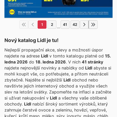
1
2
41
42
...
Nový katalog
Lidl
je tu!
Nejlepší propagační akce, slevy a možnosti úspor
najdete na adrese
Lidl
v tomto katalogu platné od
15.
ledna 2026
do
18. ledna 2026
. V nich
41 stránky
najdete nejnovější novinky a nabídky od
Lidl
abyste si
mohli koupit vše, co potřebujete, a přitom neutráceli
zbytečně. Najděte si nejbližší
Lidl
obchod nebo
navštivte jejich internetový obchod a využijte všech
slev na letošní svátky. Zapomeňte na inflaci a začněte
si užívat nakupování v
Lidl
a všechny vaše oblíbené
obchody.
Lidl
nabízí široký sortiment výrobků, který
zahrnuje čerstvé ovoce a zeleninu, hovězí, vepřové,
kuřecí, krůtí maso, mléko, sýry, jogurty, máslo, chléb,