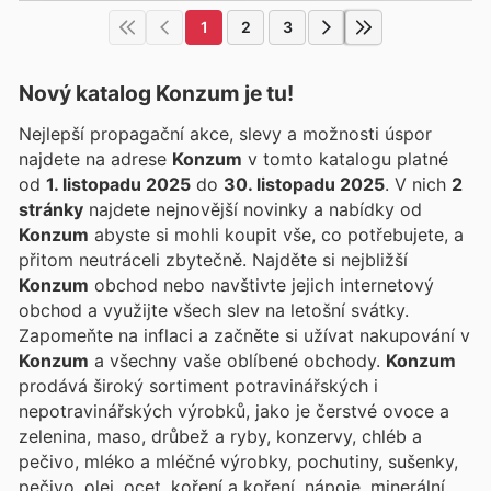
1
2
3
Nový katalog
Konzum
je tu!
Nejlepší propagační akce, slevy a možnosti úspor
najdete na adrese
Konzum
v tomto katalogu platné
od
1. listopadu 2025
do
30. listopadu 2025
. V nich
2
stránky
najdete nejnovější novinky a nabídky od
Konzum
abyste si mohli koupit vše, co potřebujete, a
přitom neutráceli zbytečně. Najděte si nejbližší
Konzum
obchod nebo navštivte jejich internetový
obchod a využijte všech slev na letošní svátky.
Zapomeňte na inflaci a začněte si užívat nakupování v
Konzum
a všechny vaše oblíbené obchody.
Konzum
prodává široký sortiment potravinářských i
nepotravinářských výrobků, jako je čerstvé ovoce a
zelenina, maso, drůbež a ryby, konzervy, chléb a
pečivo, mléko a mléčné výrobky, pochutiny, sušenky,
pečivo, olej, ocet, koření a koření, nápoje, minerální