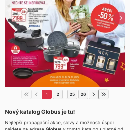
1
2
25
26
...
Nový katalog
Globus
je tu!
Nejlepší propagační akce, slevy a možnosti úspor
najdete na adrese
Globus
v tomto katalogu platné od