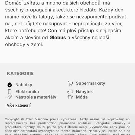
Domácí zvířata a mnoho dalších obchodů.
má
všechny propagační akce, které hledáte. Každý den
máme nové katalogy, takže se nezapomeňte podívat
na
, než půjdete nakupovat - nepřeplácejte za věci,
které potřebujete! Con
má plný přístup k nejlepším
akcím a slevám od
Globus
a všechny nejlepší
obchody v zemi.
KATEGORIE
Supermarkety
Nabídky
Elektronika
Nábytek
Nástroje a materiály
Móda
Sport
Zdraví a krása
Více kategorií
Děti
Domácí zvířata
Ostatní
Nákupní portály
Copyright © 2026 Všechna práva vyhrazena. Texty nesmí být kopírovány ani
reprodukovány bez předchozího písemného souhlasu. Fotografie, obrázky a
produktové brožury slouží pouze pro ilustrační účely. Zvýhodněné ceny jsou od
oficiálních distributorů uvedených na těchto stránkách. Nabídky jsou platné od a do
data ukončení platnosti nebo do vyprodání zásob. Tyto stránky mají pouze