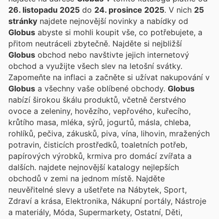
26. listopadu 2025
do
24. prosince 2025
. V nich
25
stránky
najdete nejnovější novinky a nabídky od
Globus
abyste si mohli koupit vše, co potřebujete, a
přitom neutráceli zbytečně. Najděte si nejbližší
Globus
obchod nebo navštivte jejich internetový
obchod a využijte všech slev na letošní svátky.
Zapomeňte na inflaci a začněte si užívat nakupování v
Globus
a všechny vaše oblíbené obchody.
Globus
nabízí širokou škálu produktů, včetně čerstvého
ovoce a zeleniny, hovězího, vepřového, kuřecího,
krůtího masa, mléka, sýrů, jogurtů, másla, chleba,
rohlíků, pečiva, zákusků, piva, vína, lihovin, mražených
potravin, čisticích prostředků, toaletních potřeb,
papírových výrobků, krmiva pro domácí zvířata a
dalších.
najdete nejnovější katalogy nejlepších
obchodů v zemi na jednom místě. Najděte
neuvěřitelné slevy a ušetřete na Nábytek, Sport,
Zdraví a krása, Elektronika, Nákupní portály, Nástroje
a materiály, Móda, Supermarkety, Ostatní, Děti,