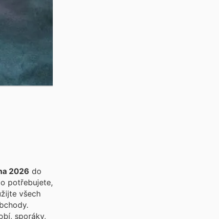
vna 2026
do
co potřebujete,
žijte všech
bchody.
obí, sporáky,