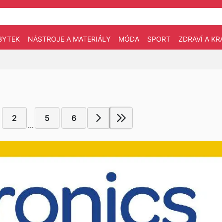
BYTEK
NÁSTROJE A MATERIÁLY
MÓDA
SPORT
ZDRAVÍ A KR
2
5
6
...