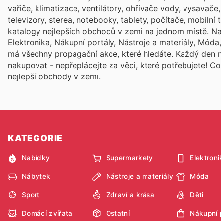
vařiče, klimatizace, ventilátory, ohřívače vody, vysavače
televizory, sterea, notebooky, tablety, počítače, mobilní t
katalogy nejlepších obchodů v zemi na jednom místě. Naj
Elektronika, Nákupní portály, Nástroje a materiály, Mód
má všechny propagační akce, které hledáte. Každý den
nakupovat - nepřeplácejte za věci, které potřebujete! C
nejlepší obchody v zemi.
KATEGORIE
Nabídky
Supermarkety
Elektroni
Nábytek
Nástroje a materiály
Móda
Sport
Zdraví a krása
Děti
Domácí zvířata
Ostatní
Nákupní 