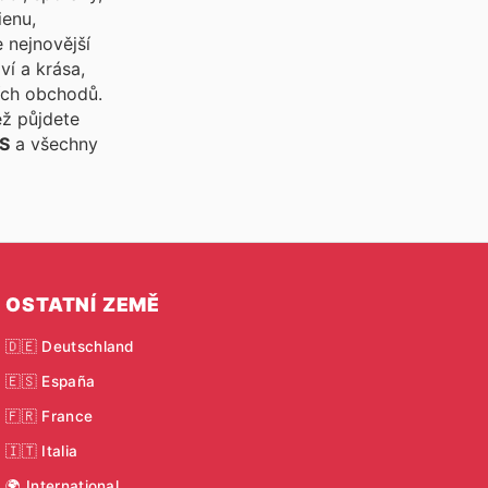
ienu,
 nejnovější
ví a krása,
ších obchodů.
ež půjdete
S
a všechny
OSTATNÍ ZEMĚ
🇩🇪 Deutschland
🇪🇸 España
🇫🇷 France
🇮🇹 Italia
🌍 International