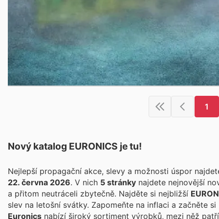
1
Nový katalog
EURONICS
je tu!
Nejlepší propagační akce, slevy a možnosti úspor najde
22. června 2026
. V nich
5 stránky
najdete nejnovější no
a přitom neutráceli zbytečně. Najděte si nejbližší
EURON
slev na letošní svátky. Zapomeňte na inflaci a začněte s
Euronics
nabízí široký sortiment výrobků, mezi něž patří