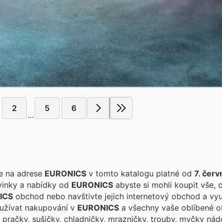
2
5
6
...
te na adrese
EURONICS
v tomto katalogu platné od
7. čer
vinky a nabídky od
EURONICS
abyste si mohli koupit vše, 
ICS
obchod nebo navštivte jejich internetový obchod a vyu
i užívat nakupování v
EURONICS
a všechny vaše oblíbené o
 pračky, sušičky, chladničky, mrazničky, trouby, myčky nád