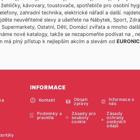
, žehličky, kávovary, toustovače, spotřebiče pro osobní hyg
elefony, zahradní technika, elektrické nářadí a další.
najdete
děte neuvěřitelné slevy a ušetřete na Nábytek, Sport, Zdra
a, Supermarkety, Ostatní, Děti, Domácí zvířata a mnoho dal
 máme nové katalogy, takže se nezapomeňte podívat na
, n
on
má plný přístup k nejlepším akcím a slevám od
EURONIC
INFORMACE
Obsah
Informace o
ka
Kontakt
zprávy
nás
Podmínky a
Zásady pro
Zásady
pravidla
soubory
ochrany
cookie
osobních
údajů
portály