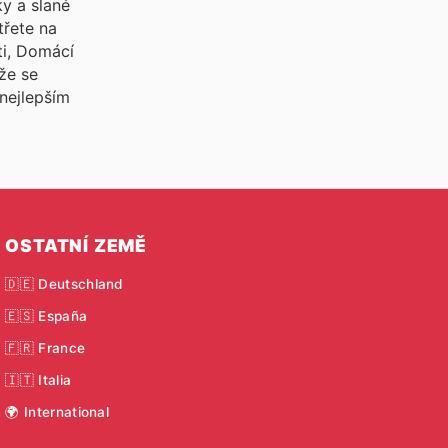
ky a slané
třete na
ti, Domácí
že se
 nejlepším
OSTATNÍ ZEMĚ
🇩🇪 Deutschland
🇪🇸 España
🇫🇷 France
🇮🇹 Italia
🌍 International