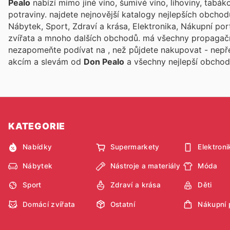
Pealo
nabízí mimo jiné víno, šumivé víno, lihoviny, tabák
potraviny.
najdete nejnovější katalogy nejlepších obchod
Nábytek, Sport, Zdraví a krása, Elektronika, Nákupní por
zvířata a mnoho dalších obchodů.
má všechny propagačn
nezapomeňte podívat na
, než půjdete nakupovat - nepř
akcím a slevám od
Don Pealo
a všechny nejlepší obchod
KATEGORIE
Nabídky
Supermarkety
Elektroni
Nábytek
Nástroje a materiály
Móda
Sport
Zdraví a krása
Děti
Domácí zvířata
Ostatní
Nákupní 