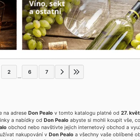
2
6
7
...
te na adrese
Don Pealo
v tomto katalogu platné od
27. kvě
vinky a nabídky od
Don Pealo
abyste si mohli koupit vše, co
alo
obchod nebo navštivte jejich internetový obchod a využ
i užívat nakupování v
Don Pealo
a všechny vaše oblíbené o