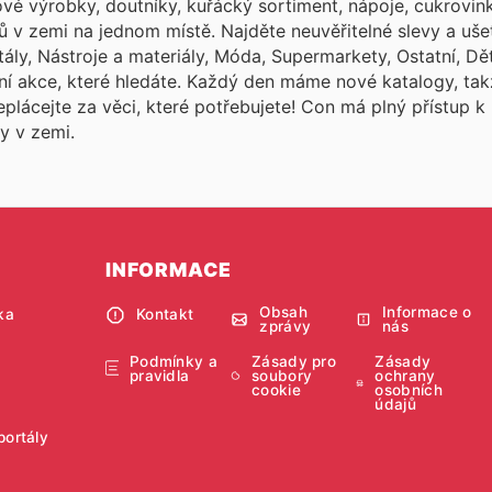
ové výrobky, doutníky, kuřácký sortiment, nápoje, cukrovin
ů v zemi na jednom místě. Najděte neuvěřitelné slevy a uše
tály, Nástroje a materiály, Móda, Supermarkety, Ostatní, Dě
í akce, které hledáte. Každý den máme nové katalogy, tak
eplácejte za věci, které potřebujete! Con
má plný přístup k
y v zemi.
INFORMACE
Obsah
Informace o
ka
Kontakt
zprávy
nás
Podmínky a
Zásady pro
Zásady
pravidla
soubory
ochrany
cookie
osobních
údajů
portály