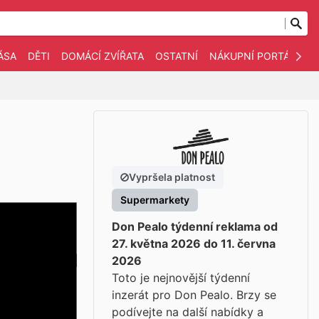
ÁSA
DĚTI
DOMÁCÍ ZVÍŘATA
OSTATNÍ
NÁKUPNÍ PORTÁLY
Vypršela platnost
Supermarkety
Don Pealo týdenní reklama od
27. května 2026 do 11. června
2026
Toto je nejnovější týdenní
inzerát pro Don Pealo. Brzy se
podívejte na další nabídky a