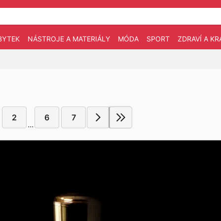
BYTEK
NÁSTROJE A MATERIÁLY
MÓDA
SPORT
ZDRAVÍ A KR
2
6
7
...