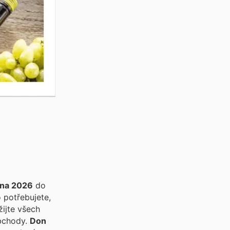
tna 2026
do
 potřebujete,
ijte všech
bchody.
Don