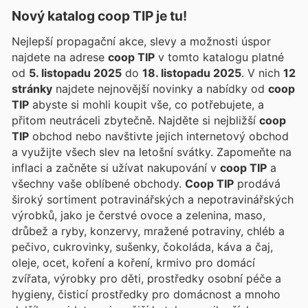
Nový katalog
coop TIP
je tu!
Nejlepší propagační akce, slevy a možnosti úspor
najdete na adrese
coop TIP
v tomto katalogu platné
od
5. listopadu 2025
do
18. listopadu 2025
. V nich
12
stránky
najdete nejnovější novinky a nabídky od
coop
TIP
abyste si mohli koupit vše, co potřebujete, a
přitom neutráceli zbytečně. Najděte si nejbližší
coop
TIP
obchod nebo navštivte jejich internetový obchod
a využijte všech slev na letošní svátky. Zapomeňte na
inflaci a začněte si užívat nakupování v
coop TIP
a
všechny vaše oblíbené obchody.
Coop TIP
prodává
široký sortiment potravinářských a nepotravinářských
výrobků, jako je čerstvé ovoce a zelenina, maso,
drůbež a ryby, konzervy, mražené potraviny, chléb a
pečivo, cukrovinky, sušenky, čokoláda, káva a čaj,
oleje, ocet, koření a koření, krmivo pro domácí
zvířata, výrobky pro děti, prostředky osobní péče a
hygieny, čisticí prostředky pro domácnost a mnoho