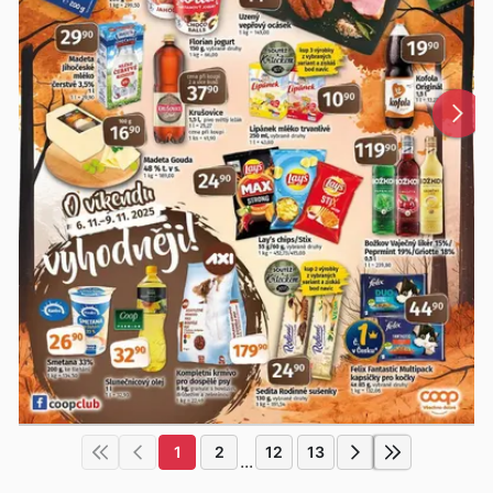
1
2
12
13
...