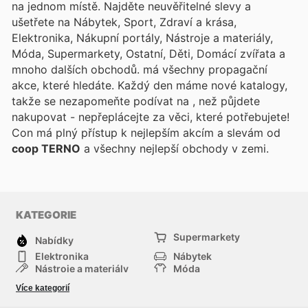
na jednom místě. Najděte neuvěřitelné slevy a
ušetřete na Nábytek, Sport, Zdraví a krása,
Elektronika, Nákupní portály, Nástroje a materiály,
Móda, Supermarkety, Ostatní, Děti, Domácí zvířata a
mnoho dalších obchodů.
má všechny propagační
akce, které hledáte. Každý den máme nové katalogy,
takže se nezapomeňte podívat na
, než půjdete
nakupovat - nepřeplácejte za věci, které potřebujete!
Con
má plný přístup k nejlepším akcím a slevám od
coop TERNO
a všechny nejlepší obchody v zemi.
KATEGORIE
Supermarkety
Nabídky
Elektronika
Nábytek
Nástroje a materiály
Móda
Sport
Zdraví a krása
Více kategorií
Děti
Domácí zvířata
Ostatní
Nákupní portály