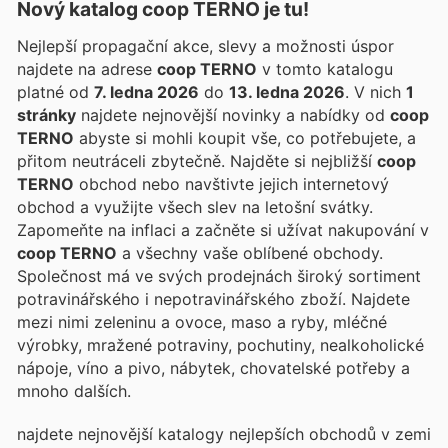
Nový katalog
coop TERNO
je tu!
Nejlepší propagační akce, slevy a možnosti úspor
najdete na adrese
coop TERNO
v tomto katalogu
platné od
7. ledna 2026
do
13. ledna 2026
. V nich
1
stránky
najdete nejnovější novinky a nabídky od
coop
TERNO
abyste si mohli koupit vše, co potřebujete, a
přitom neutráceli zbytečně. Najděte si nejbližší
coop
TERNO
obchod nebo navštivte jejich internetový
obchod a využijte všech slev na letošní svátky.
Zapomeňte na inflaci a začněte si užívat nakupování v
coop TERNO
a všechny vaše oblíbené obchody.
Společnost má ve svých prodejnách široký sortiment
potravinářského i nepotravinářského zboží. Najdete
mezi nimi zeleninu a ovoce, maso a ryby, mléčné
výrobky, mražené potraviny, pochutiny, nealkoholické
nápoje, víno a pivo, nábytek, chovatelské potřeby a
mnoho dalších.
najdete nejnovější katalogy nejlepších obchodů v zemi