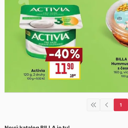
1
Nový katalog
BILLA
je tu!