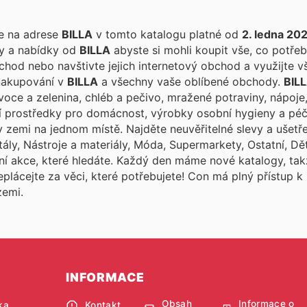
te na adrese
BILLA
v tomto katalogu platné od
2. ledna 20
ky a nabídky od
BILLA
abyste si mohli koupit vše, co potřeb
hod nebo navštivte jejich internetový obchod a využijte v
 nakupování v
BILLA
a všechny vaše oblíbené obchody.
BIL
voce a zelenina, chléb a pečivo, mražené potraviny, nápoje
icí prostředky pro domácnost, výrobky osobní hygieny a p
v zemi na jednom místě. Najděte neuvěřitelné slevy a ušetř
tály, Nástroje a materiály, Móda, Supermarkety, Ostatní, Dě
í akce, které hledáte. Každý den máme nové katalogy, tak
eplácejte za věci, které potřebujete! Con
má plný přístup k
zemi.
INFORMACE
Obsah
Informace o
ka
Kontakt