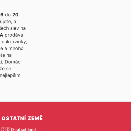
26
do
20.
ujete, a
šech slev na
LA
prodává
, cukrovinky,
éče a mnoho
ete na
ti, Domácí
že se
 nejlepším
OSTATNÍ ZEMĚ
🇩🇪 Deutschland