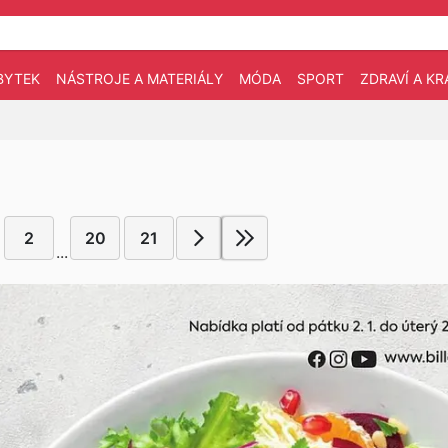
BYTEK
NÁSTROJE A MATERIÁLY
MÓDA
SPORT
ZDRAVÍ A KR
2
20
21
...