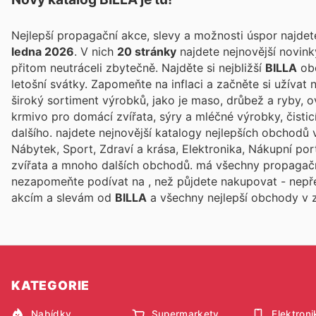
Nejlepší propagační akce, slevy a možnosti úspor najde
ledna 2026
. V nich
20 stránky
najdete nejnovější novin
přitom neutráceli zbytečně. Najděte si nejbližší
BILLA
obc
letošní svátky. Zapomeňte na inflaci a začněte si užívat
široký sortiment výrobků, jako je maso, drůbež a ryby, o
krmivo pro domácí zvířata, sýry a mléčné výrobky, čist
dalšího.
najdete nejnovější katalogy nejlepších obchodů 
Nábytek, Sport, Zdraví a krása, Elektronika, Nákupní por
zvířata a mnoho dalších obchodů.
má všechny propagačn
nezapomeňte podívat na
, než půjdete nakupovat - nepř
akcím a slevám od
BILLA
a všechny nejlepší obchody v 
KATEGORIE
Nabídky
Supermarkety
Elektroni