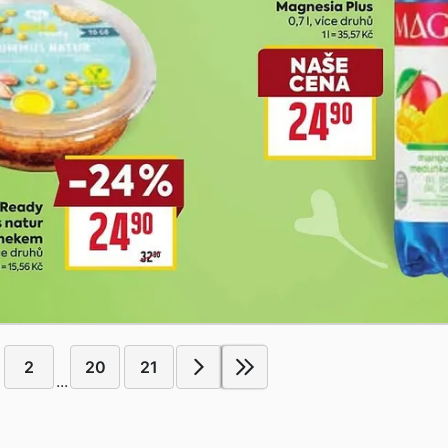
2
20
21
...