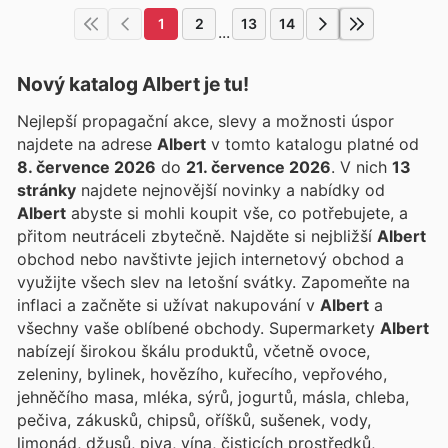
1
2
13
14
...
Nový katalog
Albert
je tu!
Nejlepší propagační akce, slevy a možnosti úspor
najdete na adrese
Albert
v tomto katalogu platné od
8. července 2026
do
21. července 2026
. V nich
13
stránky
najdete nejnovější novinky a nabídky od
Albert
abyste si mohli koupit vše, co potřebujete, a
přitom neutráceli zbytečně. Najděte si nejbližší
Albert
obchod nebo navštivte jejich internetový obchod a
využijte všech slev na letošní svátky. Zapomeňte na
inflaci a začněte si užívat nakupování v
Albert
a
všechny vaše oblíbené obchody. Supermarkety
Albert
nabízejí širokou škálu produktů, včetně ovoce,
zeleniny, bylinek, hovězího, kuřecího, vepřového,
jehněčího masa, mléka, sýrů, jogurtů, másla, chleba,
pečiva, zákusků, chipsů, oříšků, sušenek, vody,
limonád, džusů, piva, vína, čisticích prostředků,