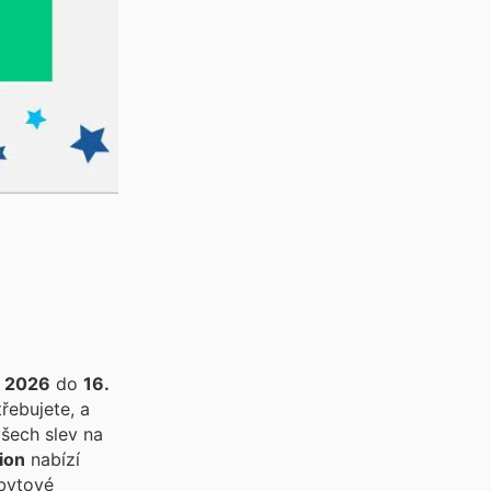
e 2026
do
16.
řebujete, a
všech slev na
ion
nabízí
 bytové