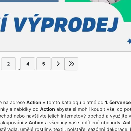
2
4
5
...
te na adrese
Action
v tomto katalogu platné od
1. červenc
vinky a nabídky od
Action
abyste si mohli koupit vše, co pot
chod nebo navštivte jejich internetový obchod a využijte 
 nakupování v
Action
a všechny vaše oblíbené obchody.
Act
ěradla, umělé rostliny, textil, polštáře, sezónní dekorace,