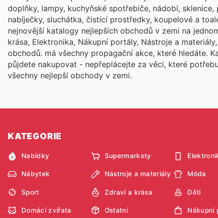
doplňky, lampy, kuchyňské spotřebiče, nádobí, sklenice, 
nabíječky, sluchátka, čistící prostředky, koupelové a to
nejnovější katalogy nejlepších obchodů v zemi na jednom
krása, Elektronika, Nákupní portály, Nástroje a materiál
obchodů.
má všechny propagační akce, které hledáte. 
půjdete nakupovat - nepřeplácejte za věci, které potřeb
všechny nejlepší obchody v zemi.
KATEGORIE
Nabídky
Supermarkety
Elektroni
Nábytek
Nástroje a materiály
Móda
Sport
Zdraví a krása
Děti
Domácí zvířata
Ostatní
Nákupní 