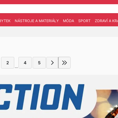
BYTEK
NÁSTROJE A MATERIÁLY
MÓDA
SPORT
ZDRAVÍ A KR
2
4
5
...