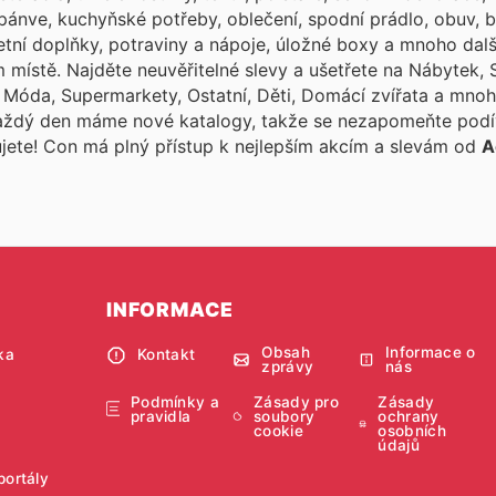
pánve, kuchyňské potřeby, oblečení, spodní prádlo, obuv, b
aletní doplňky, potraviny a nápoje, úložné boxy a mnoho dal
 místě. Najděte neuvěřitelné slevy a ušetřete na Nábytek, S
y, Móda, Supermarkety, Ostatní, Děti, Domácí zvířata a mnoh
Každý den máme nové katalogy, takže se nezapomeňte pod
ujete! Con
má plný přístup k nejlepším akcím a slevám od
A
INFORMACE
Obsah
Informace o
ka
Kontakt
zprávy
nás
Podmínky a
Zásady pro
Zásady
pravidla
soubory
ochrany
cookie
osobních
údajů
portály