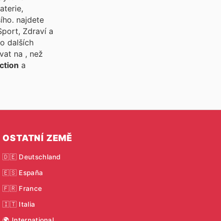
aterie,
šího.
najdete
port, Zdraví a
o dalších
ívat na
, než
ction
a
OSTATNÍ ZEMĚ
🇩🇪 Deutschland
🇪🇸 España
🇫🇷 France
🇮🇹 Italia
🌍 International