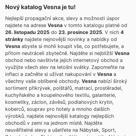
Nový katalog
Vesna
je tu!
Nejlepší propagační akce, slevy a možnosti úspor
najdete na adrese
Vesna
v tomto katalogu platné od
26. listopadu 2025
do
23. prosince 2025
. V nich
4
stránky
najdete nejnovější novinky a nabídky od
Vesna
abyste si mohli koupit vše, co potřebujete, a
přitom neutráceli zbytečně. Najděte si nejbližší
Vesna
obchod nebo navštivte jejich internetový obchod a
využijte všech slev na letošní svátky. Zapomeňte na
inflaci a začněte si užívat nakupování v
Vesna
a
všechny vaše oblíbené obchody.
Vesna
nabízí široký
sortiment přikrývek, polštářů, matrací, prostěradel,
kuchyňského a koupelnového textilu, galanterie,
kosmetiky, záclon, závěsů, podlahových krytin,
koberců, souprav pro hotely a mnoho dalších
výrobků.
najdete nejnovější katalogy nejlepších
obchodů v zemi na jednom místě. Najděte
neuvěřitelné slevy a ušetřete na Nábytek, Sport,