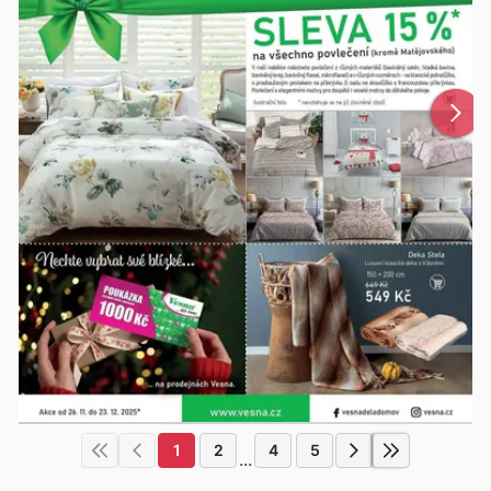
1
2
4
5
...