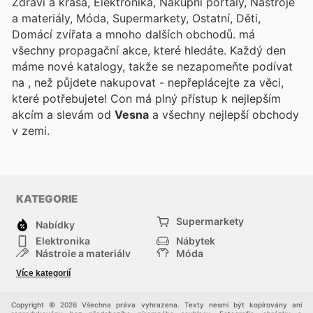
Zdraví a krása, Elektronika, Nákupní portály, Nástroje
a materiály, Móda, Supermarkety, Ostatní, Děti,
Domácí zvířata a mnoho dalších obchodů.
má
všechny propagační akce, které hledáte. Každý den
máme nové katalogy, takže se nezapomeňte podívat
na
, než půjdete nakupovat - nepřeplácejte za věci,
které potřebujete! Con
má plný přístup k nejlepším
akcím a slevám od
Vesna
a všechny nejlepší obchody
v zemi.
KATEGORIE
Supermarkety
Nabídky
Elektronika
Nábytek
Nástroje a materiály
Móda
Sport
Zdraví a krása
Více kategorií
Děti
Domácí zvířata
Ostatní
Nákupní portály
Copyright © 2026 Všechna práva vyhrazena. Texty nesmí být kopírovány ani