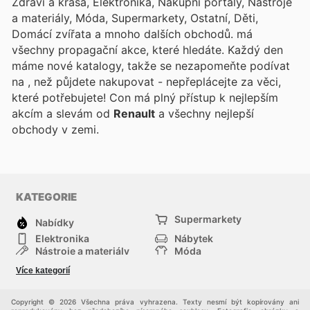
Zdraví a krása, Elektronika, Nákupní portály, Nástroje
a materiály, Móda, Supermarkety, Ostatní, Děti,
Domácí zvířata a mnoho dalších obchodů.
má
všechny propagační akce, které hledáte. Každý den
máme nové katalogy, takže se nezapomeňte podívat
na
, než půjdete nakupovat - nepřeplácejte za věci,
které potřebujete! Con
má plný přístup k nejlepším
akcím a slevám od
Renault
a všechny nejlepší
obchody v zemi.
KATEGORIE
Supermarkety
Nabídky
Elektronika
Nábytek
Nástroje a materiály
Móda
Sport
Zdraví a krása
Více kategorií
Děti
Domácí zvířata
Ostatní
Nákupní portály
Copyright © 2026 Všechna práva vyhrazena. Texty nesmí být kopírovány ani