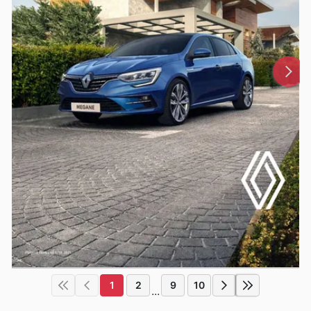
1
2
9
10
...