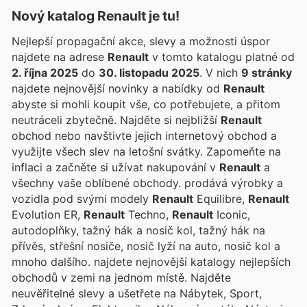
Nový katalog
Renault
je tu!
Nejlepší propagační akce, slevy a možnosti úspor
najdete na adrese
Renault
v tomto katalogu platné od
2. října 2025
do
30. listopadu 2025
. V nich
9 stránky
najdete nejnovější novinky a nabídky od
Renault
abyste si mohli koupit vše, co potřebujete, a přitom
neutráceli zbytečně. Najděte si nejbližší
Renault
obchod nebo navštivte jejich internetový obchod a
využijte všech slev na letošní svátky. Zapomeňte na
inflaci a začněte si užívat nakupování v
Renault
a
všechny vaše oblíbené obchody. prodává výrobky a
vozidla pod svými modely
Renault
Equilibre,
Renault
Evolution ER,
Renault
Techno,
Renault
Iconic,
autodoplňky, tažný hák a nosič kol, tažný hák na
přívěs, střešní nosiče, nosič lyží na auto, nosič kol a
mnoho dalšího.
najdete nejnovější katalogy nejlepších
obchodů v zemi na jednom místě. Najděte
neuvěřitelné slevy a ušetřete na Nábytek, Sport,