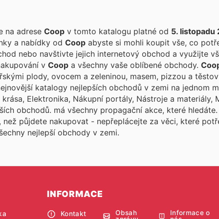
te na adrese
Coop
v tomto katalogu platné od
5. listopadu
inky a nabídky od
Coop
abyste si mohli koupit vše, co potř
hod nebo navštivte jejich internetový obchod a využijte vš
 nakupování v
Coop
a všechny vaše oblíbené obchody.
Coo
řskými plody, ovocem a zeleninou, masem, pizzou a těstov
nejnovější katalogy nejlepších obchodů v zemi na jednom m
 krása, Elektronika, Nákupní portály, Nástroje a materiály,
lších obchodů.
má všechny propagační akce, které hledáte
, než půjdete nakupovat - nepřeplácejte za věci, které pot
šechny nejlepší obchody v zemi.
INFORMACE
Obsah
Informace o
ka
Kontakt
zprávy
nás