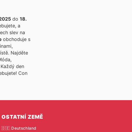
 2025
do
18.
ebujete, a
ech slev na
p
obchoduje s
inami,
ístě. Najděte
 Móda,
. Každý den
řebujete! Con
OSTATNÍ ZEMĚ
🇩🇪 Deutschland