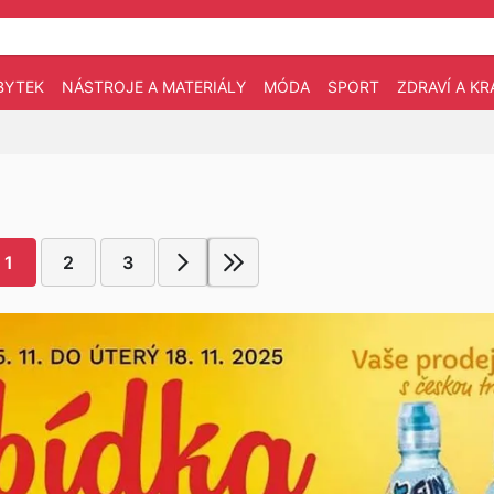
BYTEK
NÁSTROJE A MATERIÁLY
MÓDA
SPORT
ZDRAVÍ A KR
1
2
3