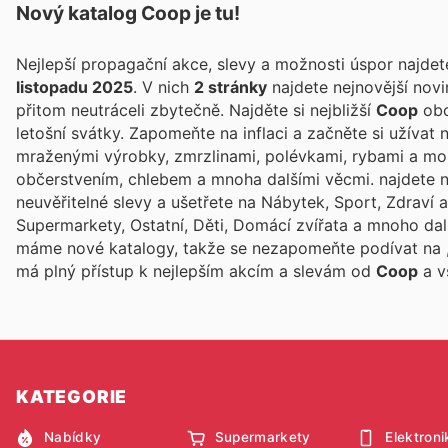
Nový katalog
Coop
je tu!
Nejlepší propagační akce, slevy a možnosti úspor najde
listopadu 2025
. V nich
2 stránky
najdete nejnovější nov
přitom neutráceli zbytečně. Najděte si nejbližší
Coop
obc
letošní svátky. Zapomeňte na inflaci a začněte si užívat
mraženými výrobky, zmrzlinami, polévkami, rybami a mo
občerstvením, chlebem a mnoha dalšími věcmi.
najdete 
neuvěřitelné slevy a ušetřete na Nábytek, Sport, Zdraví a
Supermarkety, Ostatní, Děti, Domácí zvířata a mnoho da
máme nové katalogy, takže se nezapomeňte podívat na
má plný přístup k nejlepším akcím a slevám od
Coop
a v
KATEGORIE
Nabídky
Supermarkety
Elektroni