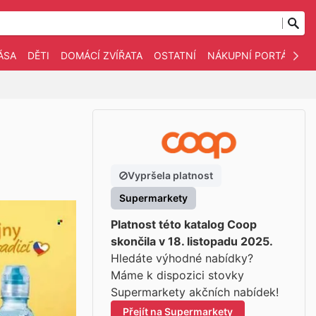
ÁSA
DĚTI
DOMÁCÍ ZVÍŘATA
OSTATNÍ
NÁKUPNÍ PORTÁLY
Vypršela platnost
Supermarkety
Platnost této katalog Coop
skončila v 18. listopadu 2025.
Hledáte výhodné nabídky?
Máme k dispozici stovky
Supermarkety akčních nabídek!
Přejít na Supermarkety