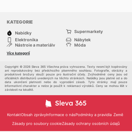
KATEGORIE
Supermarkety
Nabídky
Elektronika
Nábytek
Nástroje a materiály
Móda
Sport
Zdraví a krása
Více kategorií
Děti
Domácí zvířata
Ostatní
Nákupní portály
Copyright © 2026 Sleva 365 Všechna práva vyhrazena. Texty nesmí být kopírovány
ani reprodukovány bez předchozího písemného souhlasu. Fotografie, obrázky a
produktové brožury slouží pouze pro ilustrační účely. Zvýhodněné ceny jsou od
oficiálních distributorů uvedených na těchto stránkách. Nabídky jsou platné od a do
data ukončení platnosti nebo do vyprodání zásob. Tyto stránky mají pouze
informativní charakter a nelze je použít k reklamaci výrobků. Ceny se mohou lišit v
závislosti na lokalitě.
Kontakt
Obsah zprávy
Informace o nás
Podmínky a pravidla
Země
Zásady pro soubory cookie
Zásady ochrany osobních údajů