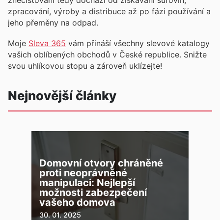
znečišťování tedy dochází od získávání surovin,
zpracování, výroby a distribuce až po fázi používání a
jeho přeměny na odpad.
Moje
Sleva 365
vám přináší všechny slevové katalogy
vašich oblíbených obchodů v České republice. Snižte
svou uhlíkovou stopu a zároveň uklízejte!
Nejnovější články
Domovní otvory chráněné
proti neoprávněné
manipulaci: Nejlepší
možnosti zabezpečení
vašeho domova
30. 01. 2025