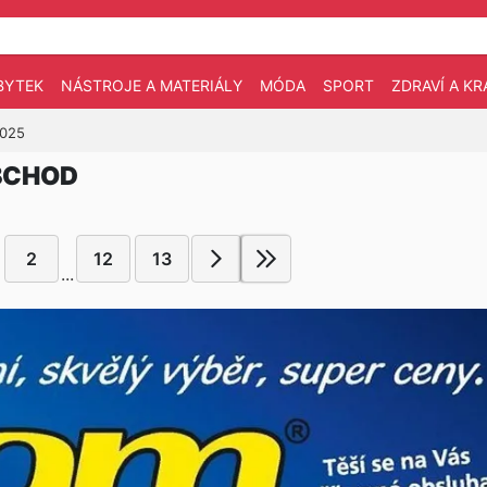
BYTEK
NÁSTROJE A MATERIÁLY
MÓDA
SPORT
ZDRAVÍ A KR
2025
BCHOD
2
12
13
...