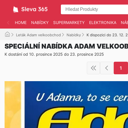
HOME
NABÍDKY
SUPERMARKETY
ELEKTRONIKA
NÁ
Leták Adam velkoobchod
Nabídky
K dispozici do 23. 12. 
SPECIÁLNÍ NABÍDKA ADAM VELKOO
K dostání od 10. prosince 2025 do 23. prosince 2025
1