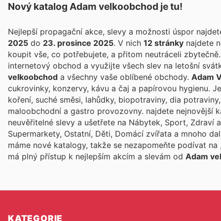
Nový katalog
Adam velkoobchod
je tu!
Nejlepší propagační akce, slevy a možnosti úspor najde
2025
do
23. prosince 2025
. V nich
12 stránky
najdete n
koupit vše, co potřebujete, a přitom neutráceli zbytečně.
internetový obchod a využijte všech slev na letošní svát
velkoobchod
a všechny vaše oblíbené obchody.
Adam V
cukrovinky, konzervy, kávu a čaj a papírovou hygienu. J
koření, suché směsi, lahůdky, biopotraviny, dia potravin
maloobchodní a gastro provozovny.
najdete nejnovější 
neuvěřitelné slevy a ušetřete na Nábytek, Sport, Zdraví a
Supermarkety, Ostatní, Děti, Domácí zvířata a mnoho da
máme nové katalogy, takže se nezapomeňte podívat na
má plný přístup k nejlepším akcím a slevám od
Adam ve
KATEGORIE