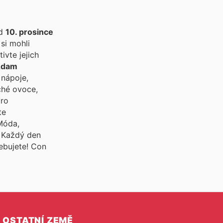
od
10. prosince
si mohli
vte jejich
Adam
 nápoje,
ché ovoce,
pro
te
 Móda,
. Každý den
řebujete! Con
OSTATNÍ ZEMĚ