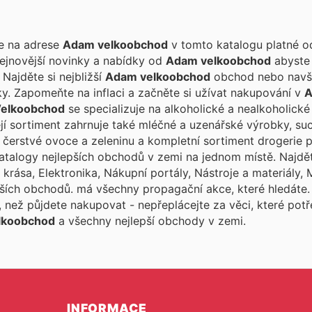
te na adrese
Adam velkoobchod
v tomto katalogu platné 
ejnovější novinky a nabídky od
Adam velkoobchod
abyste 
 Najděte si nejbližší
Adam velkoobchod
obchod nebo navšti
ky. Zapomeňte na inflaci a začněte si užívat nakupování v
elkoobchod
se specializuje na alkoholické a nealkoholické
ejí sortiment zahrnuje také mléčné a uzenářské výrobky, su
y, čerstvé ovoce a zeleninu a kompletní sortiment drogerie 
katalogy nejlepších obchodů v zemi na jednom místě. Najdě
 krása, Elektronika, Nákupní portály, Nástroje a materiály,
lších obchodů.
má všechny propagační akce, které hledáte
, než půjdete nakupovat - nepřeplácejte za věci, které pot
lkoobchod
a všechny nejlepší obchody v zemi.
INFORMACE