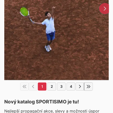
1
2
3
4
Nový katalog
SPORTISIMO
je tu!
Nejlepší propagační akce, slevy a možnosti úspor