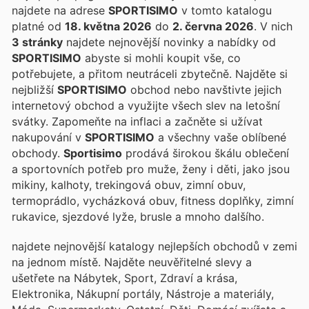
najdete na adrese
SPORTISIMO
v tomto katalogu
platné od
18. května 2026
do
2. června 2026
. V nich
3 stránky
najdete nejnovější novinky a nabídky od
SPORTISIMO
abyste si mohli koupit vše, co
potřebujete, a přitom neutráceli zbytečně. Najděte si
nejbližší
SPORTISIMO
obchod nebo navštivte jejich
internetový obchod a využijte všech slev na letošní
svátky. Zapomeňte na inflaci a začněte si užívat
nakupování v
SPORTISIMO
a všechny vaše oblíbené
obchody.
Sportisimo
prodává širokou škálu oblečení
a sportovních potřeb pro muže, ženy i děti, jako jsou
mikiny, kalhoty, trekingová obuv, zimní obuv,
termoprádlo, vycházková obuv, fitness doplňky, zimní
rukavice, sjezdové lyže, brusle a mnoho dalšího.
najdete nejnovější katalogy nejlepších obchodů v zemi
na jednom místě. Najděte neuvěřitelné slevy a
ušetřete na Nábytek, Sport, Zdraví a krása,
Elektronika, Nákupní portály, Nástroje a materiály,