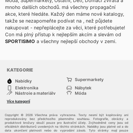
Móda, Supermarkety, Ostatní, Děti, Domácí zvířata a
mnoho dalších obchodů.
má všechny propagační
akce, které hledáte. Každý den máme nové katalogy,
takže se nezapomeňte podívat na
, než půjdete
nakupovat - nepřeplácejte za věci, které potřebujete!
Con
má plný přístup k nejlepším akcím a slevám od
SPORTISIMO
a všechny nejlepší obchody v zemi.
KATEGORIE
Supermarkety
Nabídky
Elektronika
Nábytek
Nástroje a materiály
Móda
Sport
Zdraví a krása
Více kategorií
Děti
Domácí zvířata
Ostatní
Nákupní portály
Copyright © 2026 Všechna práva vyhrazena. Texty nesmí být kopírovány ani
reprodukovány bez předchozího písemného souhlasu. Fotografie, obrázky a
produktové brožury slouží pouze pro ilustrační účely. Zvýhodněné ceny jsou od
oficiálních distributorů uvedených na těchto stránkách. Nabídky jsou platné od a do
data ukončení platnosti nebo do vyprodání zásob. Tyto stránky mají pouze